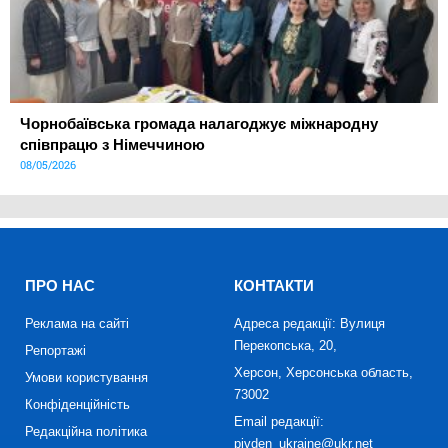
Чорнобаївська громада налагоджує міжнародну
співпрацю з Німеччиною
08/05/2026
ПРО НАС
КОНТАКТИ
Реклама на сайті
Адреса редакції: Вулиця
Перекопська, 20,
Репортажі
Херсон, Херсонська область,
Умови користування
73002
Конфіденційність
Email редакції:
Редакційна політика
pivden_ukraine@ukr.net