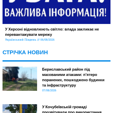
У Херсоні відновлюють світло: влада закликає не
перевантажувати мережу
Український Південь
06/08/2026
СТРІЧКА НОВИН
Бериславський район під
масованими атаками: п’ятеро
поранених, пошкоджено будинки
та інфраструктуру
07/08/2026
У Кочубеївській громаді
прозвітували про використання