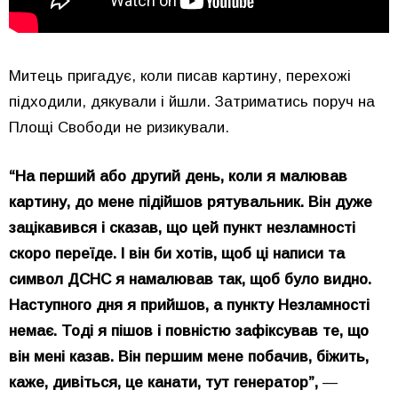
Митець пригадує, коли писав картину, перехожі
підходили, дякували і йшли. Затриматись поруч на
Площі Свободи не ризикували.
“На перший або другий день, коли я малював
картину, до мене підійшов рятувальник. Він дуже
зацікавився і сказав, що цей пункт незламності
скоро переїде. І він би хотів, щоб ці написи та
символ ДСНС я намалював так, щоб було видно.
Наступного дня я прийшов, а пункту Незламності
немає. Тоді я пішов і повністю зафіксував те, що
він мені казав. Він першим мене побачив, біжить,
каже, дивіться, це канати, тут генератор”,
—