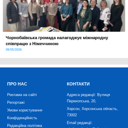
Чорнобаївська громада налагоджує міжнародну
співпрацю з Німеччиною
08/05/2026
ПРО НАС
КОНТАКТИ
Реклама на сайті
Адреса редакції: Вулиця
Перекопська, 20,
Репортажі
Херсон, Херсонська область,
Умови користування
73002
Конфіденційність
Email редакції:
Редакційна політика