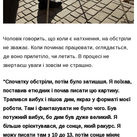
Чоловік говорить, що коли є натхнення, на обстріли
не зважає. Коли починає працювати, оглядається,
де воно прилетіло, чи летить. В процесі не
звертаєш уваги і зовсім не страшно.
“Спочатку обстріли, потім було затишшя. Я поїхав,
поставив етюдник і почав писати цю картину.
Трапився вибух і пішов дим, якраз у форматі моєї
роботи. Там і фантазувати не було чого. Був
потужний вибух, бо дим був дуже великий. Я
більше орієнтувався, де сонце, який ракурс. Я
можу писати там з 10 до 13, потім сонце міняє