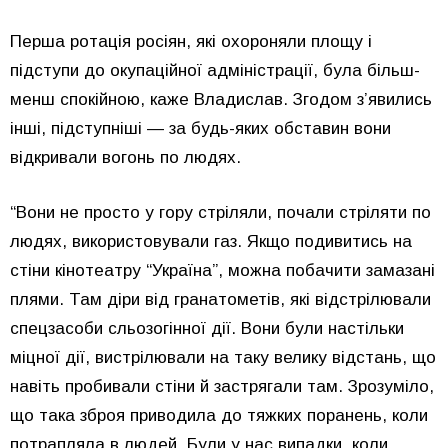
Перша ротація росіян, які охороняли площу і
підступи до окупаційної адміністрації, була більш-
менш спокійною, каже Владислав. Згодом з’явились
інші, підступніші — за будь-яких обставин вони
відкривали вогонь по людях.
“Вони не просто у гору стріляли, почали стріляти по
людях, використовували газ. Якщо подивитись на
стіни кінотеатру “Україна”, можна побачити замазані
плями. Там діри від гранатометів, які відстрілювали
спецзасоби сльозогінної дії. Вони були настільки
міцної дії, вистрілювали на таку велику відстань, що
навіть пробивали стіни й застрягали там. Зрозуміло,
що така зброя приводила до тяжких поранень, коли
потрапляла в людей. Були у нас випадки, коли