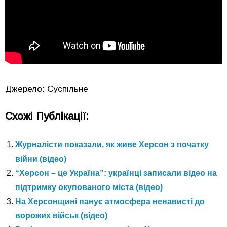
Джерело: Суспільне
Схожі Публікації:
Журналісти показали, як живе Херсон з початку
війни (відео)
“Херсон – це Україна”: українці записали відео на
підтримку окупованого міста (відео)
На Херсонщині панує атмосфера ненависті до
ворожих військ (відео)