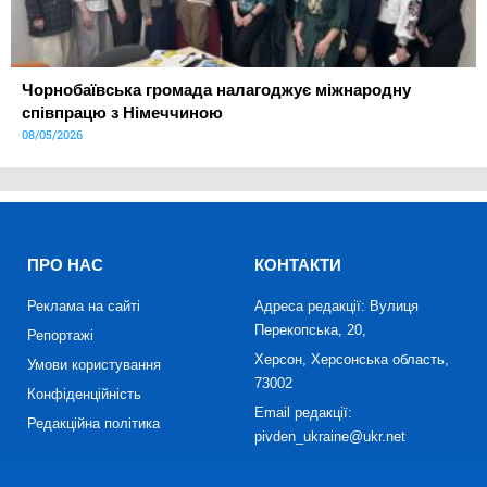
Чорнобаївська громада налагоджує міжнародну
співпрацю з Німеччиною
08/05/2026
ПРО НАС
КОНТАКТИ
Реклама на сайті
Адреса редакції: Вулиця
Перекопська, 20,
Репортажі
Херсон, Херсонська область,
Умови користування
73002
Конфіденційність
Email редакції:
Редакційна політика
pivden_ukraine@ukr.net