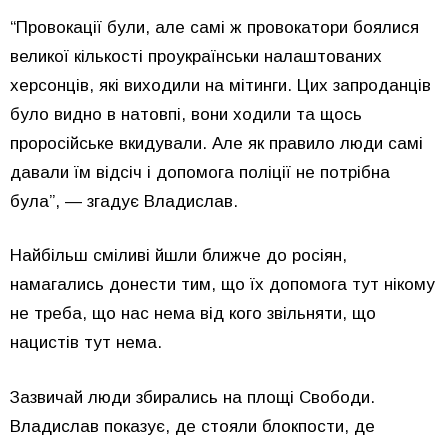
“Провокації були, але самі ж провокатори боялися
великої кількості проукраїнськи налаштованих
херсонців, які виходили на мітинги. Цих запроданців
було видно в натовпі, вони ходили та щось
проросійське вкидували. Але як правило люди самі
давали їм відсіч і допомога поліції не потрібна
була”, — згадує Владислав.
Найбільш сміливі йшли ближче до росіян,
намагались донести тим, що їх допомога тут нікому
не треба, що нас нема від кого звільняти, що
нацистів тут нема.
Зазвичай люди збирались на площі Свободи.
Владислав показує, де стояли блокпости, де