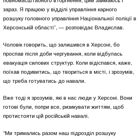
повномасштабного вторгнення, цим займаюсь і
зараз. Я працюю у відділі управління карного
розшуку головного управління Національної поліції в
Херсонській області”, — розповідає Владислав.
Чоловік говорить, що залишився в Херсоні, бо
проспав після доби чергування, коли відбулась
евакуація силових структур. Коли відіспався, каже,
поїхав подивитись, що твориться в місті, і зрозумів,
що треба готуватись до навали.
Вже тоді я зрозумів, які в нас люди у Херсоні. Вони
готові були, попри все, ризикувати життям, щоб
протистояти цій російській навалі.
“Ми тримались разом наш підрозділ розшуку