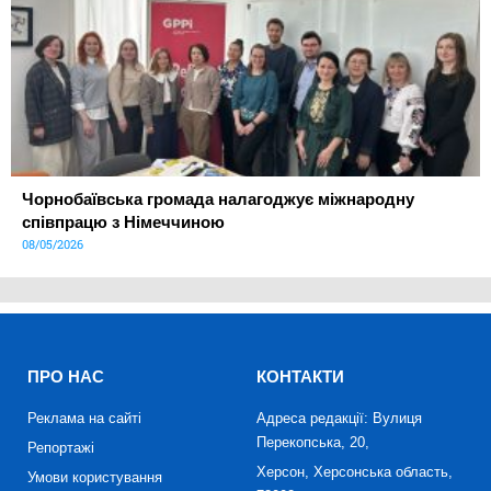
Чорнобаївська громада налагоджує міжнародну
співпрацю з Німеччиною
08/05/2026
ПРО НАС
КОНТАКТИ
Реклама на сайті
Адреса редакції: Вулиця
Перекопська, 20,
Репортажі
Херсон, Херсонська область,
Умови користування