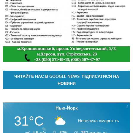
ЧИТАЙТЕ НАС В GOOGLE NEWS. ПІДПИСАТИСЯ НА
НОВИНИ
Нью-Йорк
31°C
Невелика хмарність
4.5 м/с
57%
762
мм рт. ст.