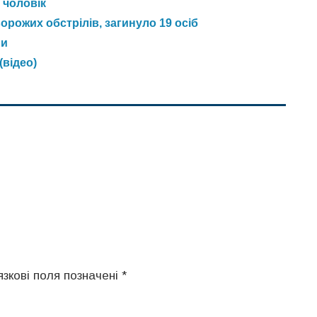
 чоловік
ворожих обстрілів, загинуло 19 осіб
ми
(відео)
язкові поля позначені
*