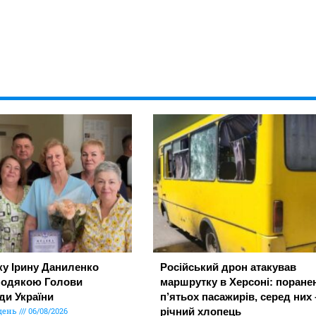
ку Ірину Даниленко
Російський дрон атакував
подякою Голови
маршрутку в Херсоні: поране
ди України
п’ятьох пасажирів, серед них 
день
06/08/2026
річний хлопець