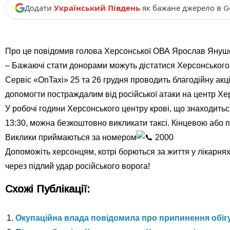
Додати
Український Південь
як бажане джерело в G
Про це повідомив голова Херсонської ОВА Ярослав Януш
– Бажаючі стати донорами можуть дістатися Херсонськог
Сервіс «OnTaxi» 25 та 26 грудня проводить благодійну акц
допомогти постраждалим від російської атаки на центр Хе
У робочі години Херсонського центру крові, що знаходитьс
13:30, можна безкоштовно викликати таксі. Кінцевою або 
Виклики приймаються за номером
2000
Допоможіть херсонцям, котрі борються за життя у лікарнях
через підлий удар російського ворога!
Схожі Публікації:
Окупаційна влада повідомила про припинення обігу