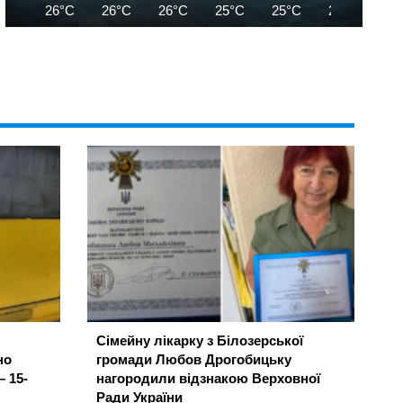
26°C
26°C
26°C
25°C
25°C
25°C
24
Сімейну лікарку з Білозерської
но
громади Любов Дрогобицьку
– 15-
нагородили відзнакою Верховної
Ради України