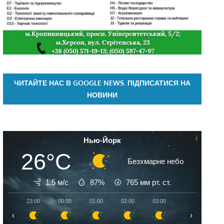
ЧИТАЙТЕ НАС В GOOGLE NEWS. ПІДПИСАТИСЯ НА
НОВИНИ
Нью-Йорк
26°C
Безхмарне небо
1.5 м/с
87%
765
мм рт. ст.
23:00
00:00
01:00
02:00
03:00
04:00
05:
‹
›