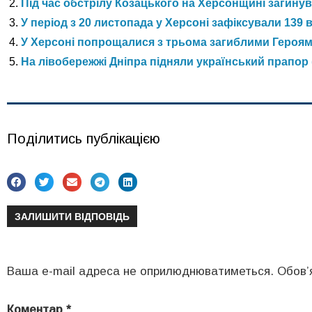
Під час обстрілу Козацького на Херсонщині загинув
У період з 20 листопада у Херсоні зафіксували 139 
У Херсоні попрощалися з трьома загиблими Героя
На лівобережжі Дніпра підняли український прапор 
Поділитись публікацією
ЗАЛИШИТИ ВІДПОВІДЬ
Ваша e-mail адреса не оприлюднюватиметься.
Обов’
Коментар
*