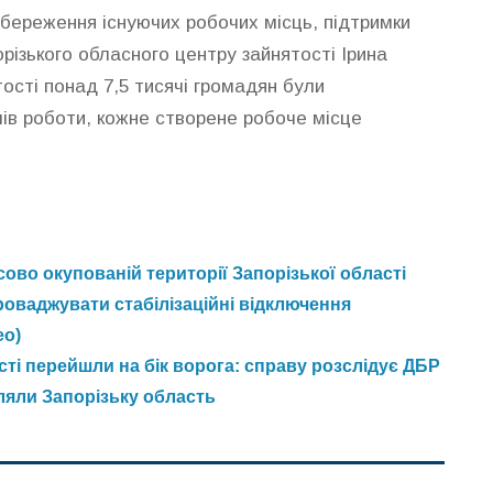
 збереження існуючих робочих місць, підтримки
орізького обласного центру зайнятості Ірина
тості понад 7,5 тисячі громадян були
ів роботи, кожне створене робоче місце
ово окупованій території Запорізької області
проваджувати стабілізаційні відключення
ео)
ті перейшли на бік ворога: справу розслідує ДБР
іляли Запорізьку область