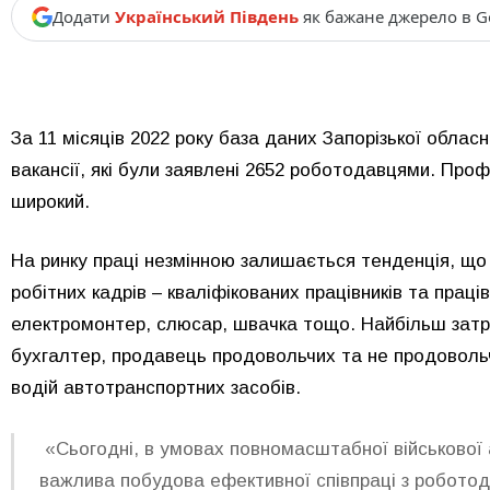
Додати
Український Південь
як бажане джерело в G
За 11 місяців
2022
року база даних Запорізької обласн
вакансії, які були заявлені
2652
роботодавцями. Профес
широкий.
На ринку праці незмінною залишається тенденція, що
робітних кадрів – кваліфікованих працівників та праців
електромонтер, слюсар, швачка тощо. Найбільш затр
бухгалтер, продавець продовольчих та не продоволь
водій автотранспортних засобів.
«Сьогодні, в умовах повномасштабної військової а
важлива побудова ефективної співпраці з роботод