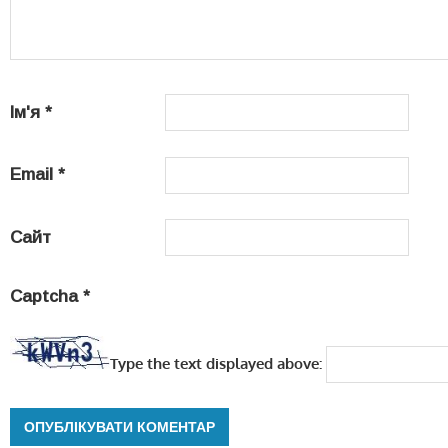
Ім'я
*
Email
*
Сайт
Captcha
*
Type the text displayed above: