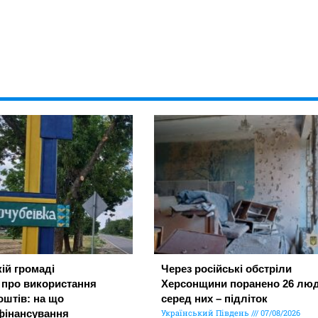
ій громаді
Через російські обстріли
 про використання
Херсонщини поранено 26 люд
штів: на що
серед них – підліток
фінансування
Український Південь
07/08/2026