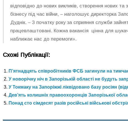
відповідно до нових викликів, створення нових та
бізнесу під час війни, – наголошує директорка Зап
Дуднік. – З початку року за сприяння служби зайня
працевлаштовані. Кожна вакансія цінна для шукач
наближає нас до перемоги».
Схожі Публікації:
П’ятнадцять співробітників ФСБ загинули на тимчас
У новорічну ніч в Запорізькій області не будуть за
У Токмаку на Запоріжжі ліквідовано базу росіян (від
Дев’ять колишніх правоохоронців Запорізької облас
Понад сто сімдесят разів російські військові обстр