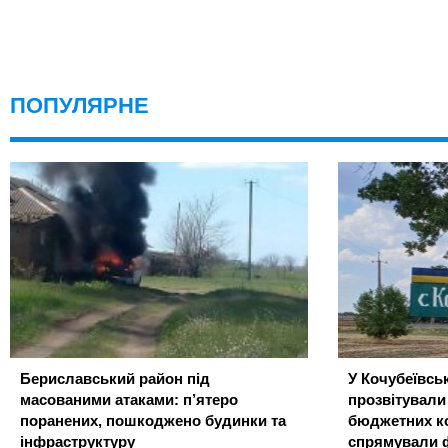
ПОПУЛЯРНЕ
Бериславський район під
У Кочубеївськ
масованими атаками: п’ятеро
прозвітували
поранених, пошкоджено будинки та
бюджетних ко
інфраструктуру
спрямували 