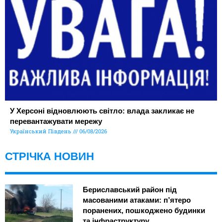
У Херсоні відновлюють світло: влада закликає не
перевантажувати мережу
Український Південь
06/08/2026
СТРІЧКА НОВИН
Бериславський район під
масованими атаками: п’ятеро
поранених, пошкоджено будинки
та інфраструктуру