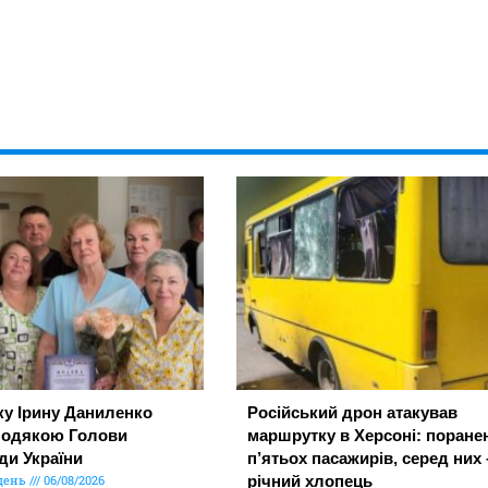
ку Ірину Даниленко
Російський дрон атакував
подякою Голови
маршрутку в Херсоні: поране
ди України
п’ятьох пасажирів, серед них 
день
06/08/2026
річний хлопець