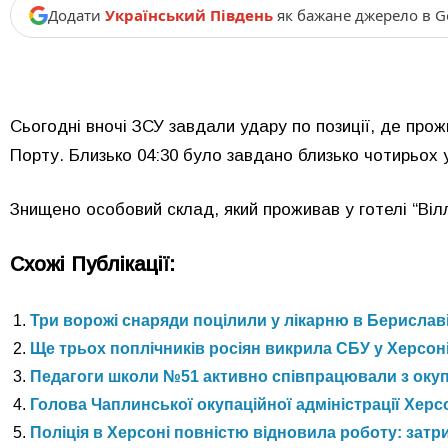
Додати
Український Південь
як бажане джерело в G
Сьогодні вночі ЗСУ завдали удару по позиції, де прож
Порту. Близько 04:30 було завдано близько чотирьох 
Знищено особовий склад, який проживав у готелі “Ві
Схожі Публікації:
Три ворожі снаряди поцілили у лікарню в Берислав
Ще трьох поплічників росіян викрила СБУ у Херсон
Педагоги школи №51 активно співпрацювали з оку
Голова Чаплинської окупаційної адміністрації Херс
Поліція в Херсоні повністю відновила роботу: зат