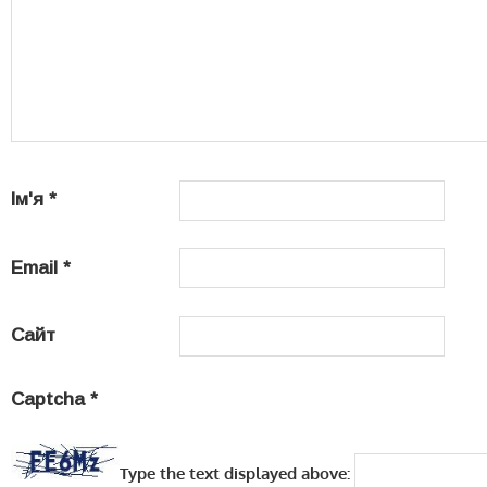
Ім'я
*
Email
*
Сайт
Captcha
*
Type the text displayed above: