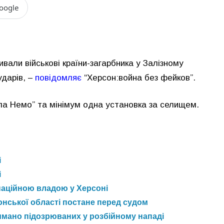
oogle
ивали військові країни-загарбника у Залізному
ударів, –
повідомляє
“Херсон:война без фейков”.
лла Немо” та мінімум одна установка за селищем.
і
і
паційною владою у Херсоні
онської області постане перед судом
римано підозрюваних у розбійному нападі