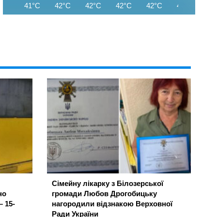
41°C
42°C
42°C
42°C
42°C
41°C
41
Сімейну лікарку з Білозерської
но
громади Любов Дрогобицьку
– 15-
нагородили відзнакою Верховної
Ради України