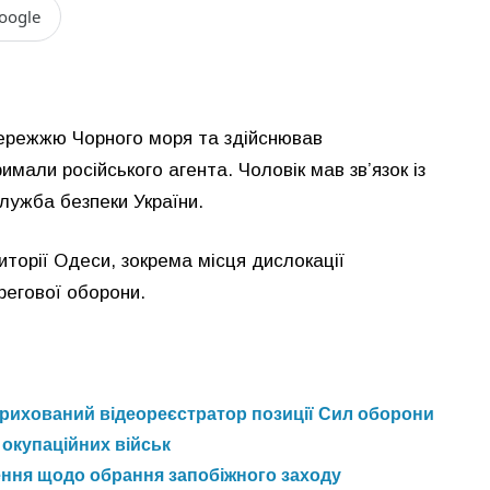
oogle
збережжю Чорного моря та здійснював
имали російського агента. Чоловік мав зв’язок із
ужба безпеки України.
риторії Одеси, зокрема місця дислокації
регової оборони.
 прихований відеореєстратор позиції Сил оборони
 окупаційних військ
ення щодо обрання запобіжного заходу