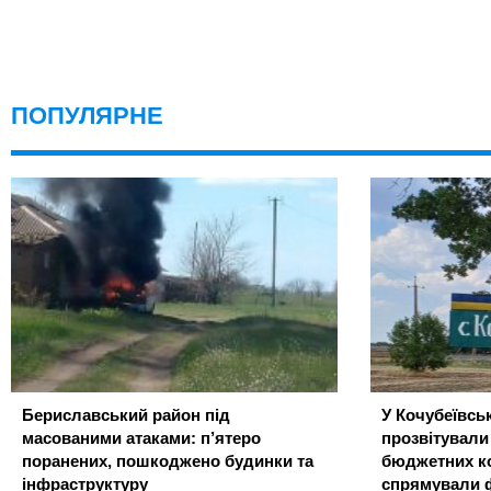
ПОПУЛЯРНЕ
Бериславський район під
У Кочубеївськ
масованими атаками: п’ятеро
прозвітували
поранених, пошкоджено будинки та
бюджетних ко
інфраструктуру
спрямували 