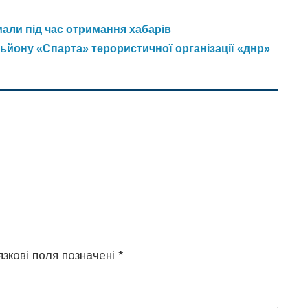
али під час отримання хабарів
ьйону «Спарта» терористичної організації «днр»
язкові поля позначені
*