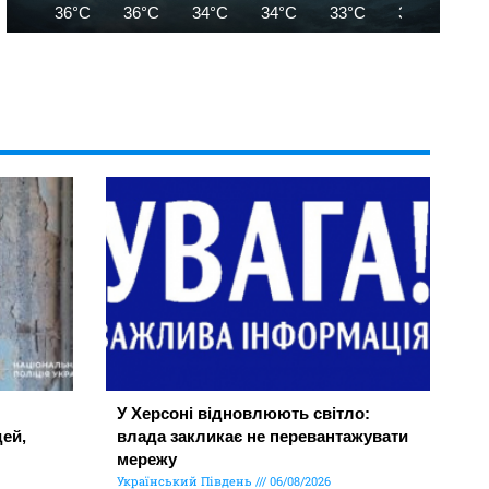
36°C
36°C
34°C
34°C
33°C
34°C
35
У Херсоні відновлюють світло:
ей,
влада закликає не перевантажувати
мережу
Український Південь
06/08/2026