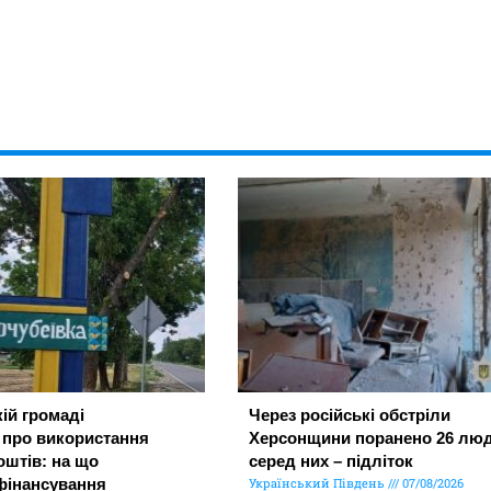
ій громаді
Через російські обстріли
 про використання
Херсонщини поранено 26 люд
штів: на що
серед них – підліток
фінансування
Український Південь
07/08/2026