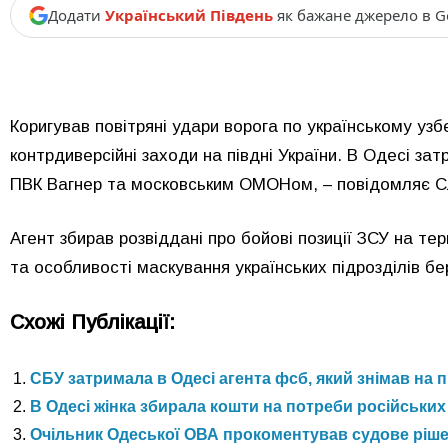
Додати
Український Південь
як бажане джерело в G
Коригував повітряні удари ворога по українському у
контрдиверсійні заходи на півдні України. В Одесі затр
ПВК Вагнер та московським ОМОНом, – повідомляє Сл
Агент збирав розвіддані про бойові позиції ЗСУ на те
та особливості маскування українських підрозділів бе
Схожі Публікації:
СБУ затримала в Одесі агента фсб, який знімав на
В Одесі жінка збирала кошти на потреби російських
Очільник Одеської ОВА прокоментував судове ріш