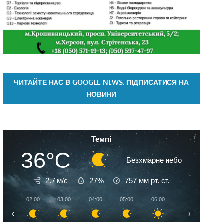
ЧИТАЙТЕ НАС В GOOGLE NEWS. ПІДПИСАТИСЯ НА
НОВИНИ
Темпі
36°C
Безхмарне небо
2.7 м/с
27%
757
мм рт. ст.
02:00
03:00
04:00
05:00
06:00
07:00
08:
‹
›