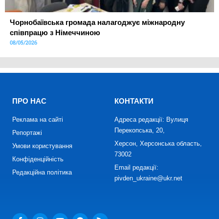
Чорнобаївська громада налагоджує міжнародну
співпрацю з Німеччиною
08/05/2026
ПРО НАС
КОНТАКТИ
Реклама на сайті
Адреса редакції: Вулиця
Перекопська, 20,
Репортажі
Херсон, Херсонська область,
Умови користування
73002
Конфіденційність
Email редакції:
Редакційна політика
pivden_ukraine@ukr.net