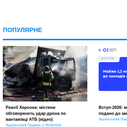
ПОПУЛЯРНЕ
Реалії Херсона: містяни
Вступ-2026: м
обговорюють удар дрона по
подано до за
вантажівці АТБ (відео)
Український Пів
Український Південь
05/08/2026