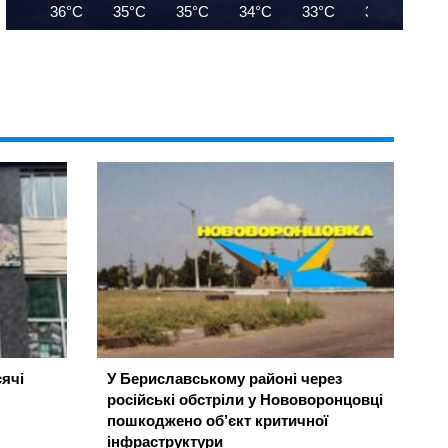
36°C
35°C
35°C
34°C
33°C
33°C
32
ячі
У Бериславському районі через
російські обстріли у Нововоронцовці
пошкоджено об’єкт критичної
інфраструктури