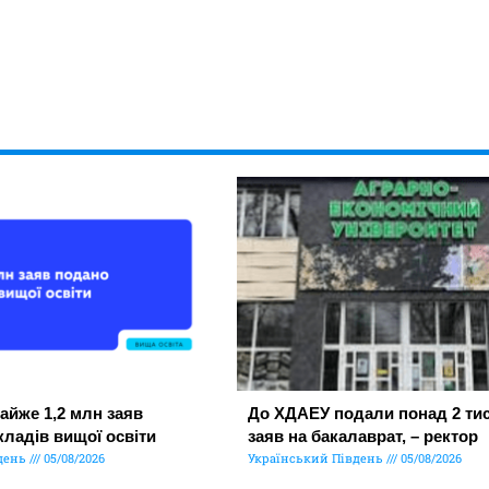
айже 1,2 млн заяв
До ХДАЕУ подали понад 2 тис
кладів вищої освіти
заяв на бакалаврат, – ректор
день
05/08/2026
Український Південь
05/08/2026