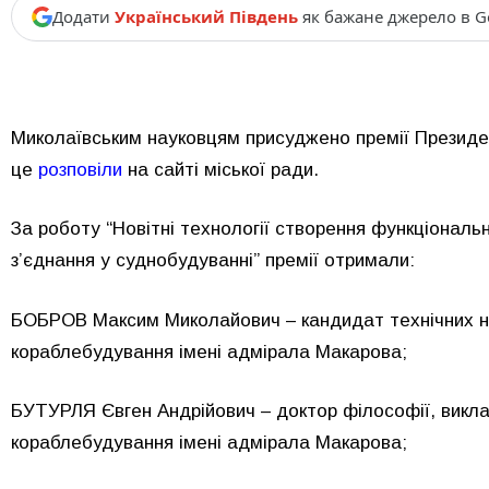
Додати
Український Південь
як бажане джерело в G
Миколаївським науковцям присуджено премії Президен
це
розповіли
на сайті міської ради.
За роботу “Новітні технології створення функціональн
з’єднання у суднобудуванні” премії отримали:
БОБРОВ Максим Миколайович – кандидат технічних н
кораблебудування імені адмірала Макарова;
БУТУРЛЯ Євген Андрійович – доктор філософії, викл
кораблебудування імені адмірала Макарова;