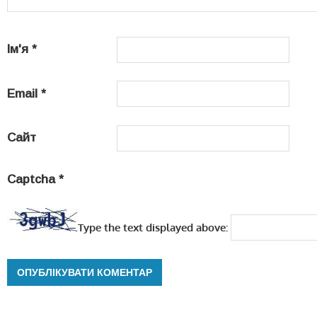
Ім'я
*
Email
*
Сайт
Captcha
*
Type the text displayed above: