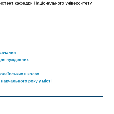
истент кафедри Національного університету
авчання
для нужденних
иколаївських школах
навчального року у місті