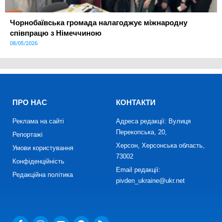
Чорнобаївська громада налагоджує міжнародну
співпрацю з Німеччиною
08/05/2026
ПРО НАС
КОНТАКТИ
Реклама на сайті
Адреса редакції: Вулиця
Перекопська, 20,
Репортажі
Херсон, Херсонська область,
Умови користування
73002
Конфіденційність
Email редакції:
Редакційна політика
pivden_ukraine@ukr.net