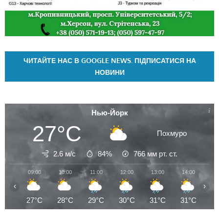
ЧИТАЙТЕ НАС В GOOGLE NEWS. ПІДПИСАТИСЯ НА
НОВИНИ
Нью-Йорк
27°C
Похмуро
2.6 м/с
84%
766
мм рт. ст.
09:00
10:00
11:00
12:00
13:00
14:00
15
‹
›
27°C
28°C
29°C
30°C
31°C
31°C
3