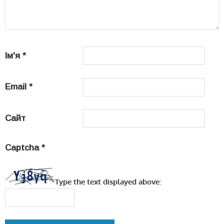
Ім'я
*
Email
*
Сайт
Captcha
*
Type the text displayed above: