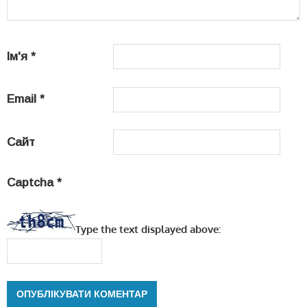
Ім'я
*
Email
*
Сайт
Captcha
*
Type the text displayed above: