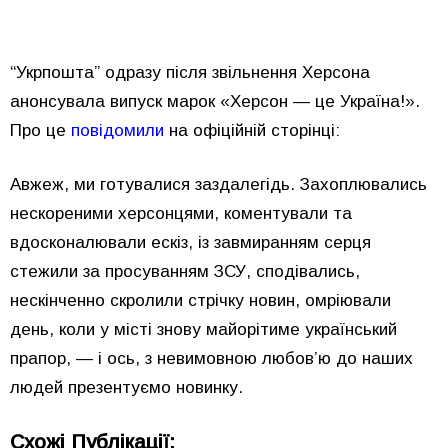
“Укрпошта” одразу після звільнення Херсона
анонсувала випуск марок «Херсон — це Україна!».
Про це
повідомили
на офіційній сторінці:
Авжеж, ми готувалися заздалегідь. Захоплювались
нескореними херсонцями, коментували та
вдосконалювали ескіз, із завмиранням серця
стежили за просуванням ЗСУ, сподівались,
нескінченно скролили стрічку новин, омріювали
день, коли у місті знову майорітиме український
прапор, — і ось, з невимовною любов’ю до наших
людей презентуємо новинку.
Схожі Публікації: