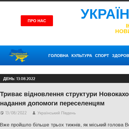
УКРАЇ
ПРО НАС
НОВ
ГОЛОВНА
КУЛЬТУРА
СПОРТ
ЗДОРОВ
ДЕНЬ:
13.08.2022
Триває відновлення структури Новокахо
надання допомоги переселенцям
13/08/2022
Український Південь
Актуальні новини
,
Нова
Вже пройшло більше трьох тижнів, як міський голова 