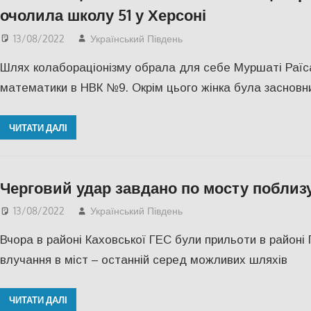
очолила школу 51 у Херсоні
13/08/2022
Український Південь
Актуальні новини
,
Осві
Шлях колабораціонізму обрала для себе Муршаті Раїс
математики в НВК №9. Окрім цього жінка була засновни
ЧИТАТИ ДАЛІ
Черговий удар завдано по мосту поблизу
13/08/2022
Український Південь
Відео
,
ПОПУЛЯРНЕ
,
Х
Вчора в районі Каховської ГЕС були прильоти в районі
влучання в міст – останній серед можливих шляхів
ЧИТАТИ ДАЛІ