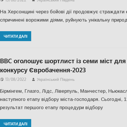
На Херсонщині через бойові дії продовжує страждати е
спричинені ворожими діями, руйнують унікальну природу
ЧИТАТИ ДАЛІ
BBC оголошує шортлист із семи міст для
конкурсу Євробачення-2023
13/08/2022
Український Південь
Актуальні новини
,
КУЛ
Бірмінгем, Глазго, Лідс, Ліверпуль, Манчестер, Ньюка
наступного етапу відбору міста-господаря. Сьогодні, 
результат першого етапу процедури відбору
ЧИТАТИ ДАЛІ