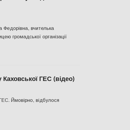
та Херсонщини
,
ПОПУЛЯРНЕ
,
Херсон
,
Херсонська область
а Федорівна, вчителька
цею громадської організації
 Каховської ГЕС (відео)
ерсон
,
Херсонська область
 ГЕС. Ймовірно, відбулося