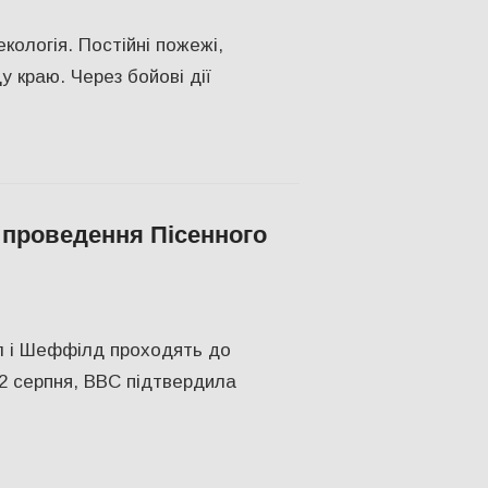
кологія. Постійні пожежі,
 краю. Через бойові дії
 проведення Пісенного
ЬТУРА
сл і Шеффілд проходять до
12 серпня, BBC підтвердила