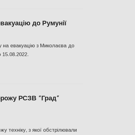
вакуацію до Румунії
ВО
у на евакуацію з Миколаєва до
 15.08.2022.
рожу РСЗВ “Град”
о
,
ПОПУЛЯРНЕ
,
Херсон
,
Херсонська область
ожу техніку, з якої обстрілювали