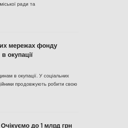
міської ради та
них мережах фонду
в окупації
н
,
Херсонська область
нам в окупації. У соціальних
дійники продовжують робити свою
 Очікуємо до 1 млрд грн