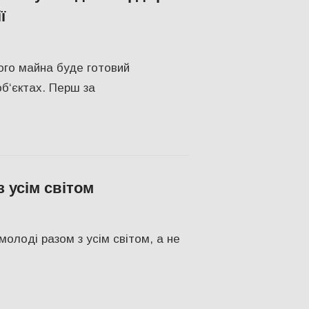
ї
НОМІКА
ого майна буде готовий
об‘єктах. Перш за
 усім світом
ПІЛЬСТВО
молоді разом з усім світом, а не