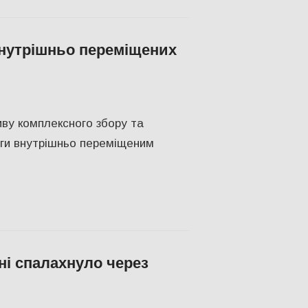
внутрішньо переміщених
сса
иву комплексного збору та
ги внутрішньо переміщеним
ні спалахнуло через
ЬСТВО
,
Херсон
,
Херсонська область