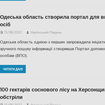
Одеська область створила портал для 
осіб
13/08/2022
Український Південь
Актуальні новини
,
Оде
Одеська область однією з перших запровадила ініціат
зручного пошуку інформації створивши Портал допомо
особам (ВПО).
ЧИТАТИ ДАЛІ
100 гектарів соснового лісу на Херсонщи
обстріли
13/08/2022
Український Південь
ПОПУЛЯРНЕ
,
СУСПІЛ