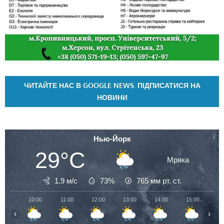
ЧИТАЙТЕ НАС В GOOGLE NEWS. ПІДПИСАТИСЯ НА
НОВИНИ
Нью-Йорк
29°C
Мряка
1.9 м/с
73%
765
мм рт. ст.
10:00
11:00
12:00
13:00
14:00
15:00
16
‹
›