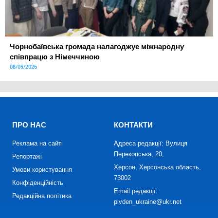
Чорнобаївська громада налагоджує міжнародну
співпрацю з Німеччиною
08/05/2026
ПРО НАС
КОНТАКТИ
Реклама на сайті
Адреса редакції: Вулиця
Перекопська, 20,
Репортажі
Херсон, Херсонська область,
Умови користування
73002
Конфіденційність
Email редакції:
Редакційна політика
pivden_ukraine@ukr.net