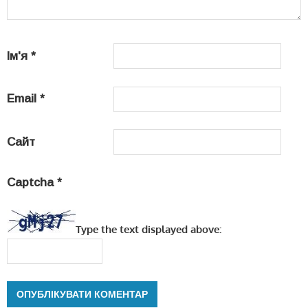
Ім'я
*
Email
*
Сайт
Captcha
*
Type the text displayed above: