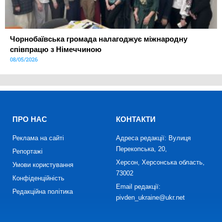
Чорнобаївська громада налагоджує міжнародну
співпрацю з Німеччиною
08/05/2026
ПРО НАС
КОНТАКТИ
Реклама на сайті
Адреса редакції: Вулиця
Перекопська, 20,
Репортажі
Херсон, Херсонська область,
Умови користування
73002
Конфіденційність
Email редакції:
Редакційна політика
pivden_ukraine@ukr.net