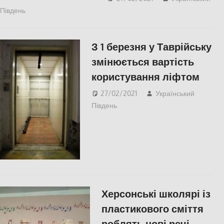
Південь
Відео
,
Одесса
,
СУСПІЛЬСТВО
З 1 березня у Таврійську
змінюється вартість
користування ліфтом
27/02/2021
Український
Південь
СУСПІЛЬСТВО
,
Херсон
Херсонські школярі із
пластикового сміття
роблять нові речі