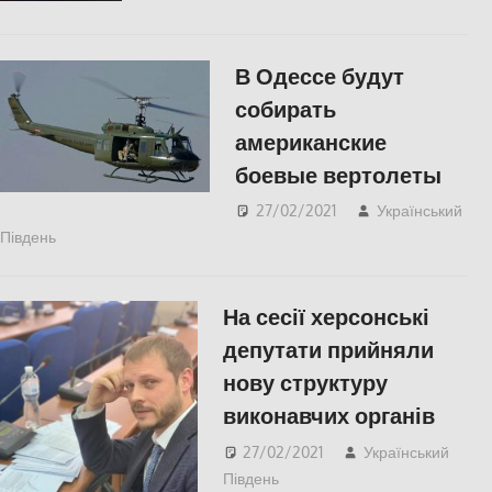
В Одессе будут
собирать
американские
боевые вертолеты
27/02/2021
Український
Південь
Одесса
,
СУСПІЛЬСТВО
На сесії херсонські
депутати прийняли
нову структуру
виконавчих органів
27/02/2021
Український
Південь
Пишуть у Соцмережах
,