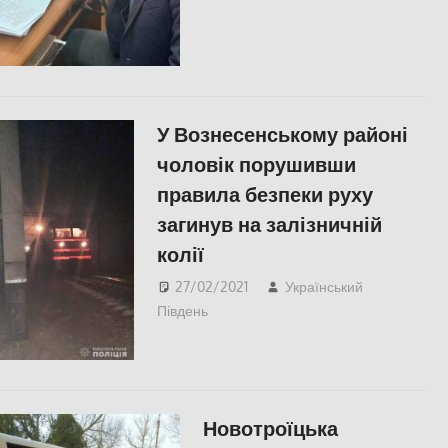
СУСПІЛЬСТВО
,
Херсон
У Вознесенському районі
чоловік порушивши
правила безпеки руху
загинув на залізничній
колії
27/02/2021
Український
Південь
Меморіал пам'яті
,
Николаев
,
СУСПІЛЬСТВО
Новотроїцька