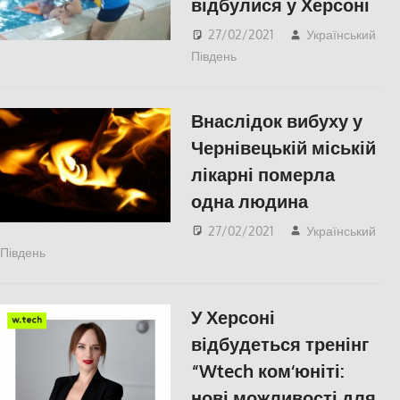
відбулися у Херсоні
27/02/2021
Український
Південь
КУЛЬТУРА
,
Пишуть у
Соцмережах
,
СУСПІЛЬСТВО
,
Херсон
Внаслідок вибуху у
Чернівецькій міській
лікарні померла
одна людина
27/02/2021
Український
Південь
Актуальні новини
,
СУСПІЛЬСТВО
У Херсоні
відбудеться тренінг
“Wtech ком‘юніті:
нові можливості для