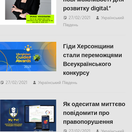
розвитку digital”
27/02/2021
Український
Південь
Пишуть у
Соцмережах
,
СУСПІЛЬСТВО
,
Херсон
Гіди Херсонщини
стали переможцями
Всеукраїнського
конкурсу
27/02/2021
Український Південь
СУСПІЛЬСТВО
,
Херсон
Як одеситам миттєво
повідомити про
правопорушення
27/02/2021
Український