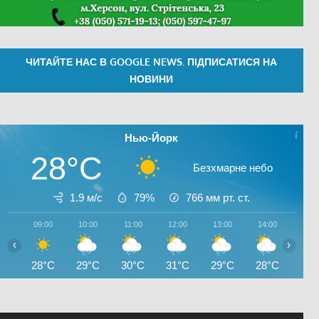
ЧИТАЙТЕ НАС В GOOGLE NEWS. ПІДПИСАТИСЯ НА
НОВИНИ
Нью-Йорк
28°C
Безхмарне небо
1.9 м/с
79%
766
мм рт. ст.
09:00
10:00
11:00
12:00
13:00
14:00
15:0
‹
›
28°C
29°C
30°C
31°C
29°C
28°C
30°