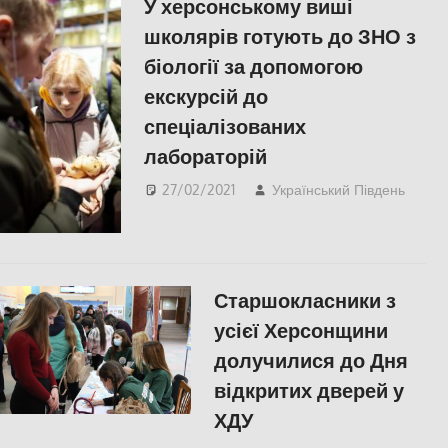
У херсонському виші
школярів готують до ЗНО з
біології за допомогою
екскурсій до
спеціалізованих
лабораторій
27/02/2021
Український Південь
СУС
Хер
Старшокласники з
усієї Херсонщини
долучилися до Дня
відкритих дверей у
ХДУ