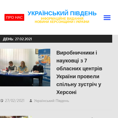
УКРАЇНСЬКИЙ ПІВДЕНЬ
ПРО НАС
ІНФОРМАЦІЙНЕ ВИДАННЯ
НОВИНИ ХЕРСОНЩИНИ І УКРАЇНИ
ДЕНЬ:
27.02.2021
Виробничники і
науковці з 7
обласних центрів
України провели
спільну зустріч у
Херсоні
27/02/2021
Український Південь
СУСПІЛЬСТВО
,
Фото
,
Херсон