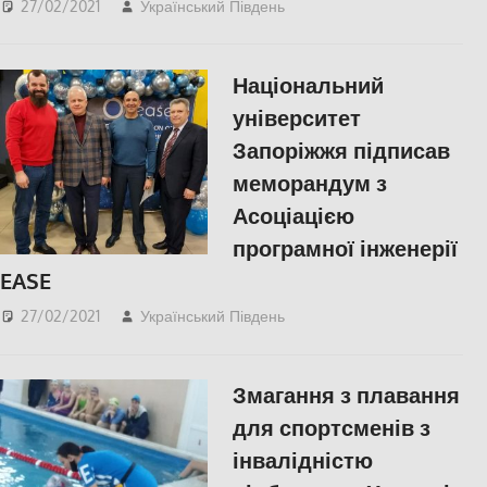
27/02/2021
Український Південь
СУСПІЛЬСТВО
,
Херсон
Національний
університет
Запоріжжя підписав
меморандум з
Асоціацією
програмної інженерії
EASE
27/02/2021
Український Південь
Запорожье
,
СУСПІЛЬСТВО
Змагання з плавання
для спортсменів з
інвалідністю