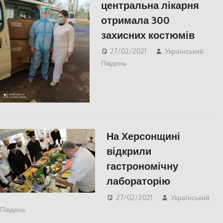
центральна лікарня
отримала 300
захисних костюмів
27/02/2021
Український
Південь
Пишуть у Соцмережах
,
СУСПІЛЬСТВО
,
Херсон
На Херсонщині
відкрили
гастрономічну
лабораторію
27/02/2021
Український
Південь
СУСПІЛЬСТВО
,
Херсон