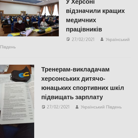
У Херсоні
відзначили кращих
медичних
працівників
27/02/2021
Український
Південь
СУСПІЛЬСТВО
,
Херсон
Тренерам-викладачам
херсонських дитячо-
юнацьких спортивних шкіл
підвищать зарплату
27/02/2021
Український Південь
СУСП
Херс