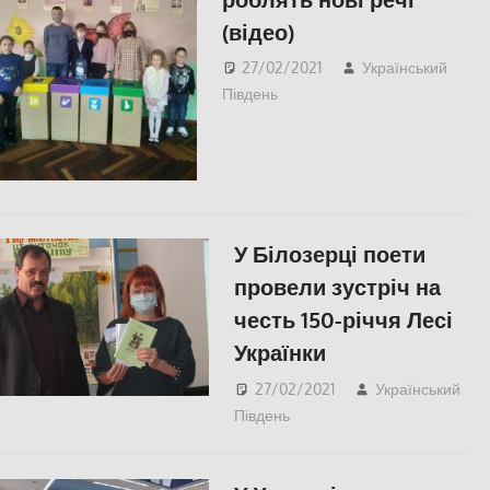
(відео)
27/02/2021
Український
Південь
Відео
,
Запорожье
,
Пишуть у Соцмережах
,
СУСПІЛЬСТВО
,
Фото
,
Херсон
У Білозерці поети
провели зустріч на
честь 150-річчя Лесі
Українки
27/02/2021
Український
Південь
КУЛЬТУРА
,
СУСПІЛЬСТВО
,
Херсон