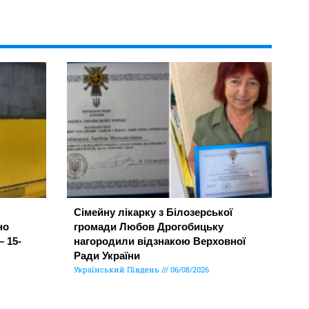
Сімейну лікарку з Білозерської
но
громади Любов Дрогобицьку
– 15-
нагородили відзнакою Верховної
Ради України
Український Південь
06/08/2026