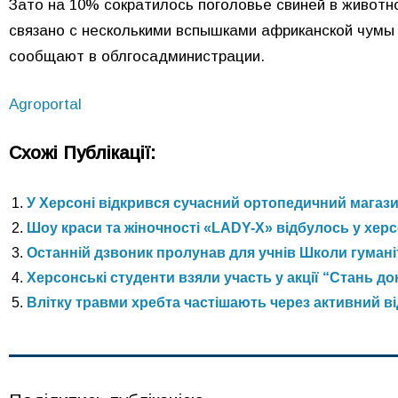
Зато на 10% сократилось поголовье свиней в животно
связано с несколькими вспышками африканской чумы 
сообщают в облгосадминистрации.
Аgroportal
Схожі Публікації:
У Херсоні відкрився сучасний ортопедичний магазин
Шоу краси та жіночності «LADY-X» відбулось у херс
Останній дзвоник пролунав для учнів Школи гуманіт
Херсонські студенти взяли участь у акції “Стань до
Влітку травми хребта частішають через активний ві