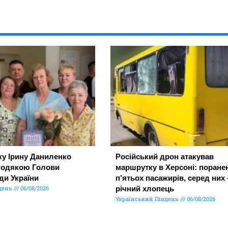
ку Ірину Даниленко
Російський дрон атакував
подякою Голови
маршрутку в Херсоні: поране
ди України
п’ятьох пасажирів, серед них 
день
06/08/2026
річний хлопець
Український Південь
06/08/2026