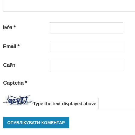
Ім'я
*
Email
*
Сайт
Captcha
*
Type the text displayed above: