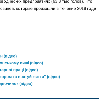
водческих предприятиях (63,3 тыс голов), что
свиней, которые произошли в течение 2018 года,
 (відео)
онському виші (відео)
арної праці (відео)
нором та врятуй життя” (відео)
дпочинок (відео)