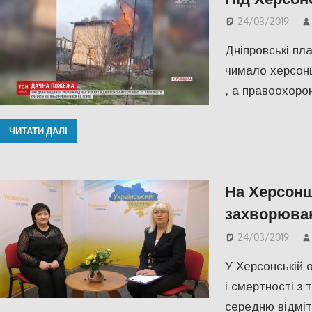
24/03/2019
Дніпровські пл
чимало херсон
, а правоохорон
ЧИТАТИ ДАЛІ
На Херсонщ
захворюван
24/03/2019
У Херсонській 
і смертності з
середню відмітк