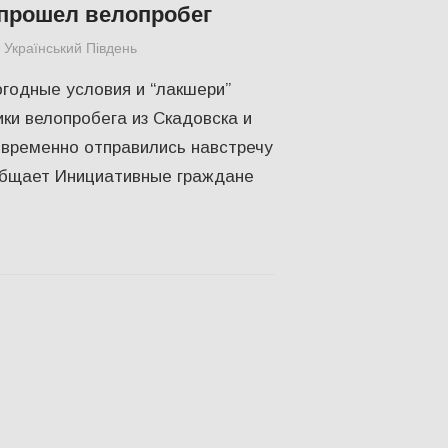
прошел велопробег
Український Південь
КУЛЬТУРА
,
СУСПІЛЬСТВО
,
Фото
,
Херсон
годные условия и “лакшери”
ики велопробега из Скадовска и
овременно отправились навстречу
ообщает Инициативные граждане