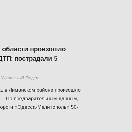
 области произошло
ДТП: пострадали 5
Український Південь
Одесса
,
СУСПІЛЬСТВО
а, в Лиманском районе произошло
. По предварительным данным,
дороги «Одесса-Мелитополь» 50-