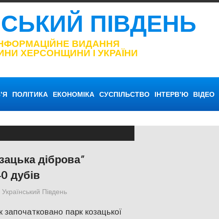
НСЬКИЙ ПІВДЕНЬ
ІНФОРМАЦІЙНЕ ВИДАННЯ
ИНИ ХЕРСОНЩИНИ І УКРАЇНИ
’Я
ПОЛІТИКА
ЕКОНОМІКА
СУСПІЛЬСТВО
ІНТЕРВ’Ю
ВІДЕО
озацька діброва”
0 дубів
Український Південь
Актуальні новини
,
СУСПІЛЬСТВО
,
Херсон
 започатковано парк козацької