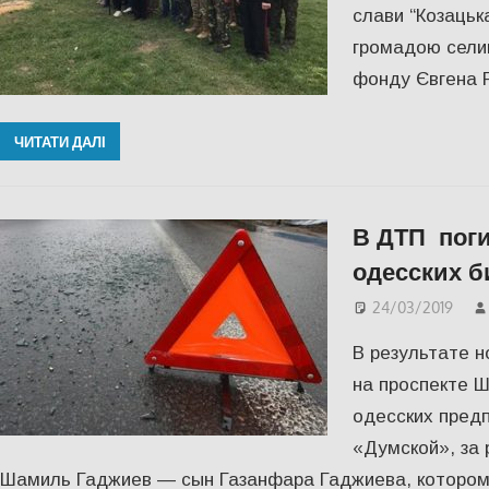
слави “Козацьк
громадою селищ
фонду Євгена 
ЧИТАТИ ДАЛІ
В ДТП поги
одесских б
24/03/2019
В результате 
на проспекте Ш
одесских пред
«Думской», за
Шамиль Гаджиев — сын Газанфара Гаджиева, которо