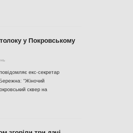
 толоку у Покровському
ень
IНТЕРВ'Ю
,
Актуальні новини
,
СУСПІЛЬСТВО
,
Херсон
,
Херсо
 повідомляє екс-секретар
 Бережна: “Жіночий
окровський сквер на
м згоріли три дачі