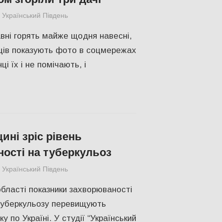
Український Південь
Актуальні новини
,
СУСПІЛЬСТВО
,
Херсон
авні горять майже щодня навесні,
ців показують фото в соцмережах
ці їх і не помічають, і
ині зріс рівень
ості на туберкульоз
Український Південь
IНТЕРВ'Ю
,
Актуальні новини
,
Пишуть у С
області показники захворюваності
 туберкульозу перевищують
у по Україні. У студії “Український