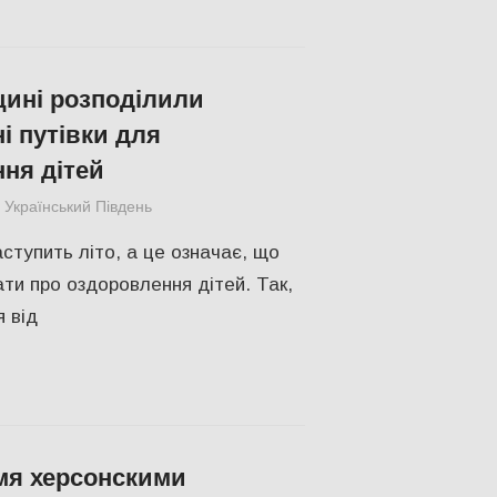
ині розподілили
і путівки для
ня дітей
Український Південь
СУСПІЛЬСТВО
,
Херсон
аступить літо, а це означає, що
ти про оздоровлення дітей. Так,
 від
мя херсонскими