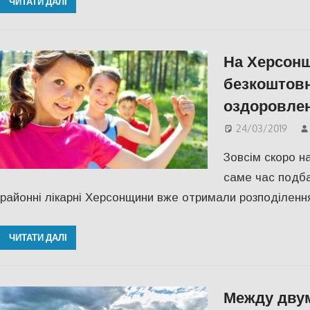
ЧИТАТИ ДАЛІ
На Херсонщ
безкоштовн
оздоровлен
24/03/2019
Зовсім скоро н
саме час подба
районні лікарні Херсонщини вже отримали розподілення
ЧИТАТИ ДАЛІ
Между дву