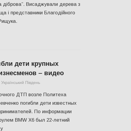
а діброва”. Висаджували дерева з
а і представники Благодійного
Рищука.
бли дети крупных
изнесменов – видео
Український Південь
Актуальні новини
,
Відео
,
КУЛЬТУРА
,
Одес
ночного ДТП возле Политеха
евченко погибли дети известных
принимателей. По информации
 рулем BMW X6 был 22-летний
му