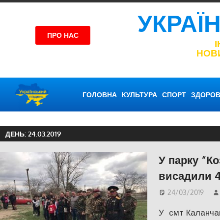
УКРАЇ
ПРО НАС
НОВ
ГОЛОВНА
КУЛЬТУРА
СПОРТ
ЗДОРОВ
ДЕНЬ:
24.03.2019
У парку “К
висадили 4
24/03/2019
У смт Каланчак