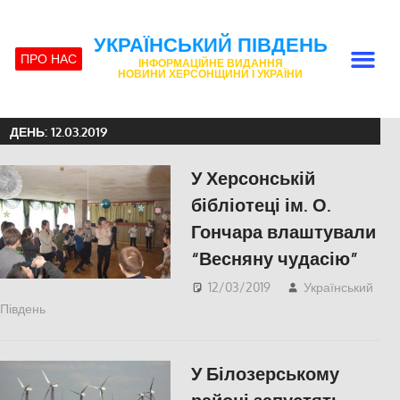
УКРАЇНСЬКИЙ ПІВДЕНЬ
ПРО НАС
ІНФОРМАЦІЙНЕ ВИДАННЯ
НОВИНИ ХЕРСОНЩИНИ І УКРАЇНИ
ДЕНЬ:
12.03.2019
У Херсонській
бібліотеці ім. О.
Гончара влаштували
“Весняну чудасію”
12/03/2019
Український
Південь
КУЛЬТУРА
,
СУСПІЛЬСТВО
,
Херсон
У Білозерському