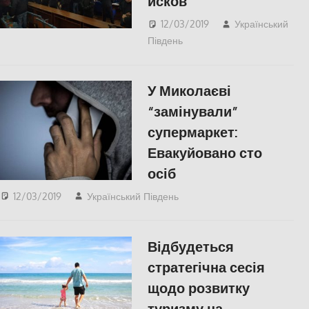
исков
12/03/2019
Український
Південь
СУСПІЛЬСТВО
,
Херсон
У Миколаєві
“замінували”
супермаркет:
Евакуйовано сто
осіб
12/03/2019
Український Південь
Николаев
,
СУСПІЛЬСТВО
Відбудеться
стратегічна сесія
щодо розвитку
туризму на