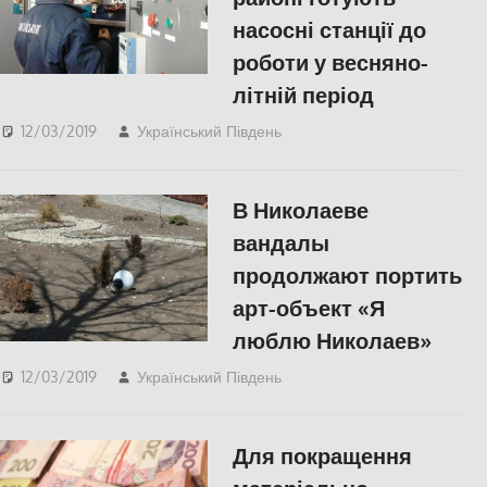
насосні станції до
роботи у весняно-
літній період
12/03/2019
Український Південь
СУСПІЛЬСТВО
,
Херсон
В Николаеве
вандалы
продолжают портить
арт-объект «Я
люблю Николаев»
12/03/2019
Український Південь
Николаев
,
Пишуть у
Соцмережах
,
СУСПІЛЬСТВО
Для покращення