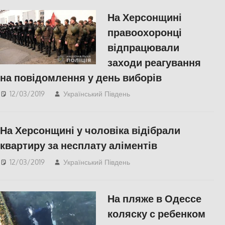
На Херсонщині
правоохоронці
відпрацювали
заходи реагування
на повідомлення у день виборів
12/03/2019
Український Південь
СУСПІЛЬСТВО
,
Херсон
На Херсонщині у чоловіка відібрали
квартиру за несплату аліментів
12/03/2019
Український Південь
СУСПІЛЬСТВО
,
Херсон
На пляже в Одессе
коляску с ребенком