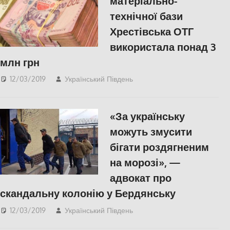
матеріально-
технічної бази
Хрестівська ОТГ
використала понад 3
млн грн
12/03/2019
Український Південь
Актуальні новини
,
СУСПІЛЬСТВО
,
Херсон
«За українську
можуть змусити
бігати роздягненим
на морозі», —
адвокат про
скандальну колонію у Бердянську
12/03/2019
Український Південь
СУСПІЛЬСТВО