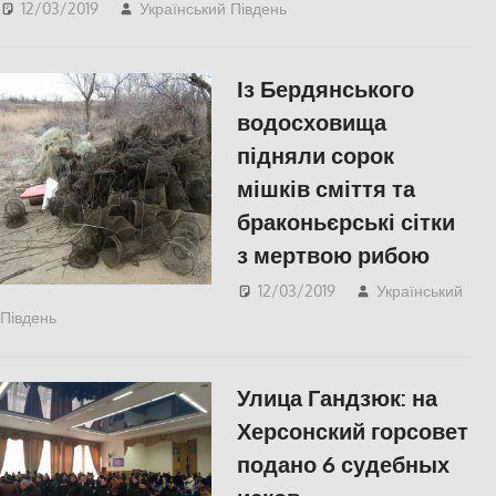
12/03/2019
Український Південь
КУЛЬТУРА
,
СУСПІЛЬСТВО
,
Херсон
Із Бердянського
водосховища
підняли сорок
мішків сміття та
браконьєрські сітки
з мертвою рибою
12/03/2019
Український
Південь
СУСПІЛЬСТВО
Улица Гандзюк: на
Херсонский горсовет
подано 6 судебных