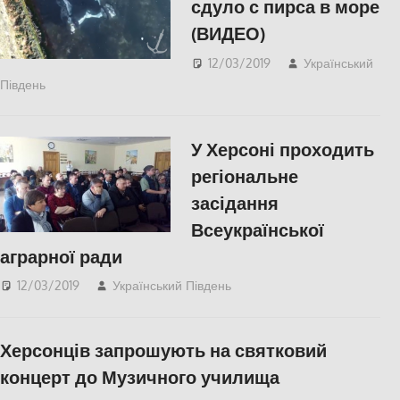
сдуло с пирса в море
(ВИДЕО)
12/03/2019
Український
Південь
Відео
,
Одесса
,
Пишуть у Соцмережах
,
СУСПІЛЬСТВО
У Херсоні проходить
регіональне
засідання
Всеукраїнської
аграрної ради
12/03/2019
Український Південь
Пишуть у Соцмережах
,
СУСПІЛЬСТВО
,
Фото
,
Херсон
Херсонців запрошують на святковий
концерт до Музичного училища