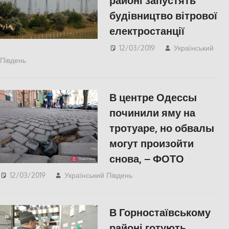
районі запустять
будівництво вітрової
електростанції
12/03/2019
Український
Південь
ЕКОНОМІКА
,
СУСПІЛЬСТВО
,
Херсон
В центре Одессы
починили яму на
тротуаре, но обвалы
могут произойти
снова, – ФОТО
12/03/2019
Український Південь
Одесса
,
СУСПІЛЬСТВО
В Горностаївському
районі готують