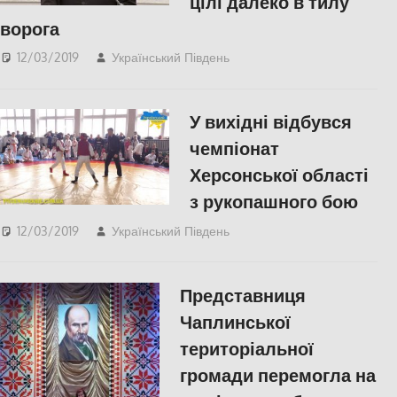
цілі далеко в тилу
ворога
12/03/2019
Український Південь
Актуальні новини
,
Відео
,
ПОЛІТИКА
,
СУСПІЛЬСТВО
У вихідні відбувся
чемпіонат
Херсонської області
з рукопашного бою
12/03/2019
Український Південь
Відео
,
КУЛЬТУРА
,
СУСПІЛЬСТВО
,
Херсон
Представниця
Чаплинської
територіальної
громади перемогла на