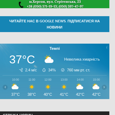
ЧИТАЙТЕ НАС В GOOGLE NEWS. ПІДПИСАТИСЯ НА
НОВИНИ
Темпі
37°C
Невелика хмарність
2.4 м/с
34%
760
мм рт. ст.
10:00
11:00
12:00
13:00
14:00
15:00
16:0
‹
›
37°C
38°C
40°C
41°C
42°C
42°C
42°