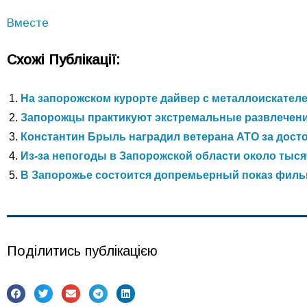
Вместе
Схожі Публікації:
На запорожском курорте дайвер с металлоискател
Запорожцы практикуют экстремальные развлечен
Константин Брыль наградил ветерана АТО за дост
Из-за непогоды в Запорожской области около тыся
В Запорожье состоится допремьерный показ филь
Поділитись публікацією