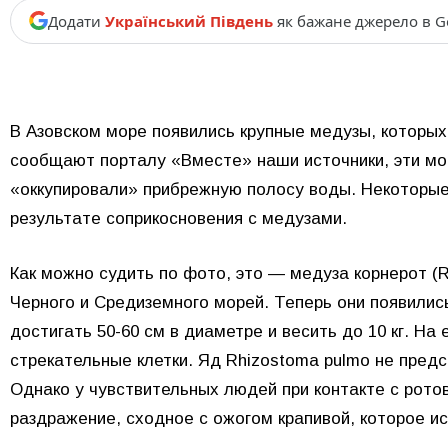
Додати
Український Південь
як бажане джерело в G
В Азовском море появились крупные медузы, которых
сообщают порталу «Вместе» наши источники, эти мо
«оккупировали» прибрежную полосу воды. Некоторы
результате соприкосновения с медузами.
Как можно судить по фото, это — медуза корнерот (
Черного и Средиземного морей. Теперь они появились
достигать 50-60 см в диаметре и весить до 10 кг. Н
стрекательные клетки. Яд Rhizostoma pulmo не пред
Однако у чувствительных людей при контакте с рото
раздражение, сходное с ожогом крапивой, которое ис