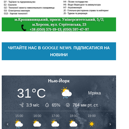
ЧИТАЙТЕ НАС В GOOGLE NEWS. ПІДПИСАТИСЯ НА
НОВИНИ
Нью-Йорк
31°C
Мряка
3.9 м/с
65%
764
мм рт. ст.
15:00
16:00
17:00
18:00
19:00
20:00
21:
‹
›