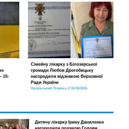
Сімейну лікарку з Білозерської
но
громади Любов Дрогобицьку
– 15-
нагородили відзнакою Верховної
Ради України
Український Південь
06/08/2026
Дитячу лікарку Ірину Даниленко
нагородили подякою Голови