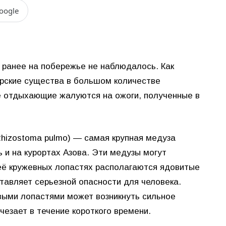
oogle
 ранее на побережье не наблюдалось. Как
рские существа в большом количестве
е отдыхающие жалуются на ожоги, полученные в
Rhizostoma pulmo) — самая крупная медуза
 и на курортах Азова. Эти медузы могут
а её кружевных лопастях располагаются ядовитые
ставляет серьезной опасности для человека.
выми лопастями может возникнуть сильное
чезает в течение короткого времени.