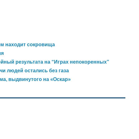
ем находит сокровища
ия
ойный результата на “Играх непокоренных”
чи людей остались без газа
ма, выдвинутого на «Оскар»