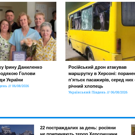
ку Ірину Даниленко
Російський дрон атакував
подякою Голови
маршрутку в Херсоні: поране
ди України
п’ятьох пасажирів, серед них 
день
06/08/2026
річний хлопець
Український Південь
06/08/2026
22 постраждалих за день: росіяни
не припиняють терор Херсонщини,