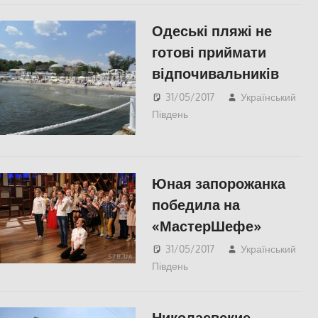
Одеські пляжі не
готові приймати
відпочивальників
31/05/2017
Український
Південь
Одесса
,
СУСПІЛЬСТВО
Юная запорожанка
победила на
«МастерШефе»
31/05/2017
Український
Південь
СУСПІЛЬСТВО
Николаевские