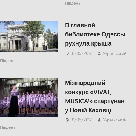
Південь
СУСПІЛЬСТВО
В главной
библиотеке Одессы
рухнула крыша
31/05/2017
Український
Південь
Одесса
,
СУСПІЛЬСТВО
Міжнародний
конкурс «VIVAT,
MUSICA!» стартував
у Новій Каховці
31/05/2017
Український
Південь
КУЛЬТУРА
,
СУСПІЛЬСТВО
,
Херсон