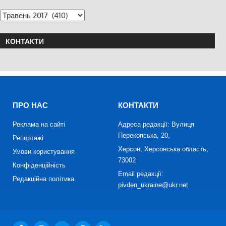
КОНТАКТИ
ПРО НАС
КОНТАКТИ
Реклама на сайті
Адреса редакції: Вулиця
Перекопська, 20,
Репортажі
Херсон, Херсонська область,
Умови користування
73002
Конфіденційність
Email редакції:
Редакційна політика
pivden_ukraine@ukr.net