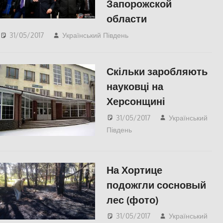
Запорожской
области
31/05/2017
Український Південь
СУСПІЛЬСТВО
Скільки заробляють
науковці на
Херсонщині
31/05/2017
Український
Південь
ЕКОНОМІКА
,
СУСПІЛЬСТВО
,
Херсон
На Хортице
подожгли сосновый
лес (фото)
31/05/2017
Український