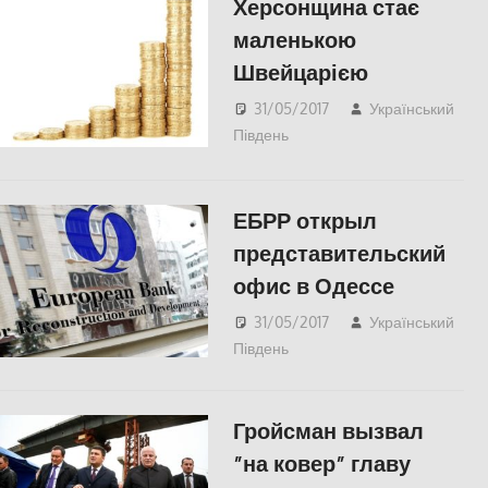
Херсонщина стає
маленькою
Швейцарією
31/05/2017
Український
Південь
slider
,
ЕКОНОМІКА
,
СУСПІЛЬСТВО
,
Херсон
ЕБРР открыл
представительский
офис в Одессе
31/05/2017
Український
Південь
Актуальні новини
,
ЕКОНОМІКА
,
Одесса
,
СУСПІЛЬСТВО
Гройсман вызвал
”на ковер” главу