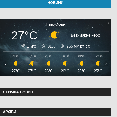
НОВИНИ
Нью-Йорк
27°C
Безхмарне небо
2 м/с
81%
765
мм рт. ст.
21:00
22:00
23:00
00:00
01:00
02:00
03:0
‹
›
27°C
27°C
26°C
26°C
26°C
25°C
25°
СТРІЧКА НОВИН
АРХІВИ