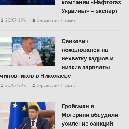
компании «Нафтогаз
Украины» – эксперт
20/07/2016
Український Південь
ЕКОНОМІКА
,
ПОЛІТИКА
,
СУСПІЛЬСТВО
Сенкевич
пожаловался на
нехватку кадров и
низкие зарплаты
чиновников в Николаеве
20/07/2016
Український Південь
СУСПІЛЬСТВО
Гройсман и
Могерини обсудили
усиление санкций