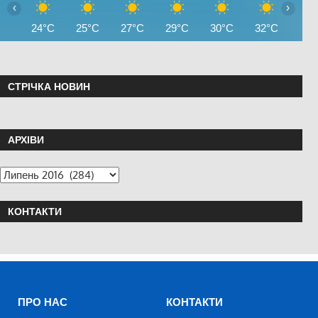
‹
›
24°C
25°C
27°C
29°C
30°C
32°C
32°
СТРІЧКА НОВИН
АРХІВИ
КОНТАКТИ
ПРО НАС
КОНТАКТИ