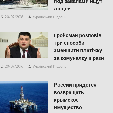
под завалами ищут
людей
20/07/2016
Український Південь
СУСПІЛЬСТВО
Гройсман розповів
три способи
зменшити платіжку
за комуналку в рази
20/07/2016
Український Південь
slider
,
ЕКОНОМІКА
,
ПОЛІТИКА
,
СУСПІЛЬСТВО
России придется
возвращать
крымское
имущество