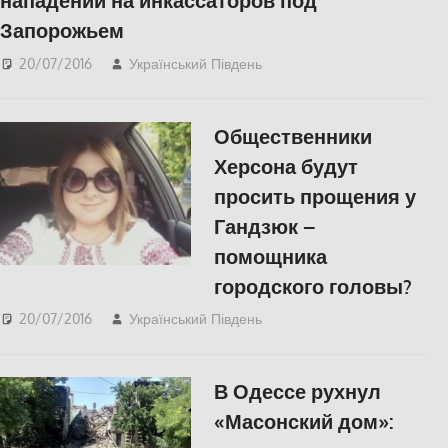
нападении на инкассаторов под
Запорожьем
20/07/2016
Український Південь
СУСПІЛЬСТВО
Общественники
Херсона будут
просить прощения у
Гандзюк –
помощника
городского головы?
20/07/2016
Український Південь
Без рубрики
В Одессе рухнул
«Масонский дом»: