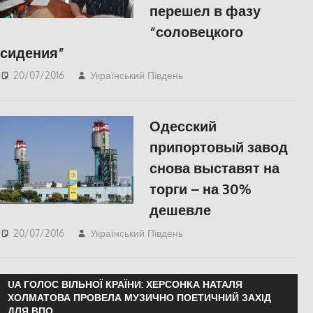
перешел в фазу
“соловецкого
сидения”
20/07/2016
Український Південь
Відео
,
ПОЛІТИКА
,
СУСПІЛЬСТВО
Одесский
припортовый завод
снова выставят на
торги – на 30%
дешевле
20/07/2016
Український Південь
slider
,
ЕКОНОМІКА
,
СУСПІЛЬСТВО
UA ГОЛОС ВІЛЬНОЇ КРАЇНИ: ХЕРСОНКА НАТАЛЯ
ХОЛМАТОВА ПРОВЕЛА МУЗИЧНО ПОЕТИЧНИЙ ЗАХІД
ДЛЯ ВПО