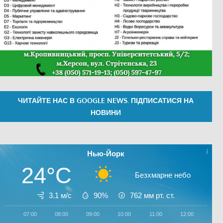
ЧИТАЙТЕ НАС В GOOGLE NEWS. ПІДПИСАТИСЯ НА
НОВИНИ
Нью-Йорк
24°C
Безхмарне небо
3.1 м/с
90%
762
мм рт. ст.
07:00
08:00
09:00
10:00
11:00
12:00
13:0