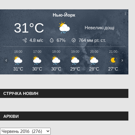
Нью-Йорк
31°C
Невеликі дощі
4.8 м/с
67%
764
мм рт. ст.
16:00
17:00
18:00
19:00
20:00
21:00
22:0
‹
›
31°C
30°C
30°C
29°C
28°C
27°C
27°
СТРІЧКА НОВИН
АРХІВИ