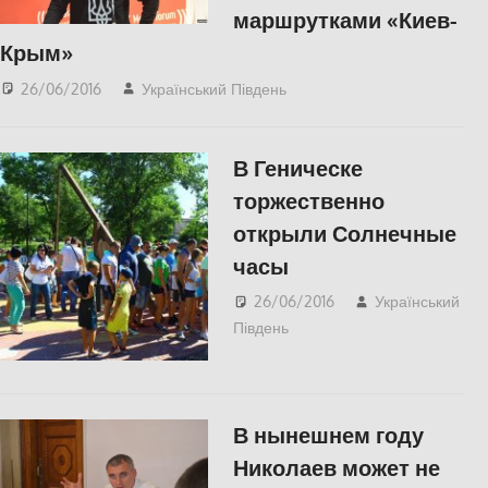
маршрутками «Киев-
Крым»
26/06/2016
Український Південь
slider
,
ПОЛІТИКА
,
СУСПІЛЬСТВО
В Геническе
торжественно
открыли Солнечные
часы
26/06/2016
Український
Південь
Відео
,
СУСПІЛЬСТВО
В нынешнем году
Николаев может не