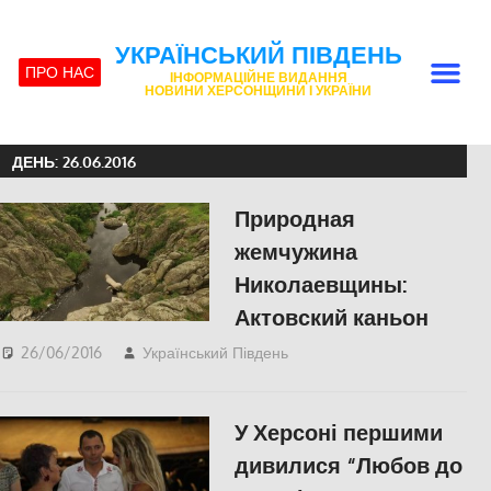
УКРАЇНСЬКИЙ ПІВДЕНЬ
ПРО НАС
ІНФОРМАЦІЙНЕ ВИДАННЯ
НОВИНИ ХЕРСОНЩИНИ І УКРАЇНИ
ДЕНЬ:
26.06.2016
Природная
жемчужина
Николаевщины:
Актовский каньон
26/06/2016
Український Південь
СУСПІЛЬСТВО
,
Фото
У Херсоні першими
дивилися “Любов до