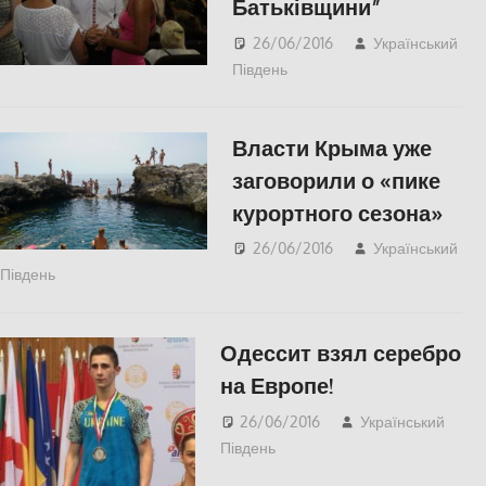
Батьківщини”
26/06/2016
Український
Південь
КУЛЬТУРА
,
СУСПІЛЬСТВО
Власти Крыма уже
заговорили о «пике
курортного сезона»
26/06/2016
Український
Південь
ПОЛІТИКА
,
СУСПІЛЬСТВО
Одессит взял серебро
на Европе!
26/06/2016
Український
Південь
КУЛЬТУРА
,
СУСПІЛЬСТВО