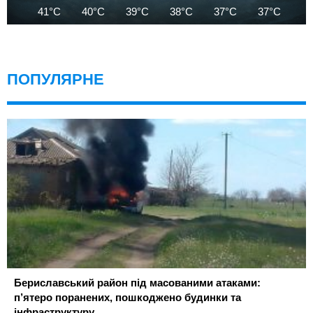
41°C
40°C
39°C
38°C
37°C
37°C
3
ПОПУЛЯРНЕ
Бериславський район під масованими атаками:
п’ятеро поранених, пошкоджено будинки та
інфраструктуру