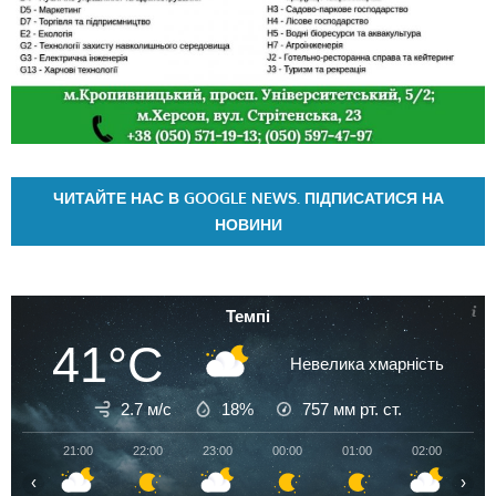
ЧИТАЙТЕ НАС В GOOGLE NEWS. ПІДПИСАТИСЯ НА
НОВИНИ
Темпі
41°C
Невелика хмарність
2.7 м/с
18%
757
мм рт. ст.
21:00
22:00
23:00
00:00
01:00
02:00
03
‹
›