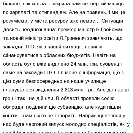
більше, ніж могла – закрила нам четвертий місяць
по зарплаті та стипендіям. Але на травень, і ми це
розуміємо, у міста ресурсу вже немає… Ситуація
досить неоднозначна: прем’єр-міністр Б.Гройсман
та новий міністр освіти Л.Гриневич заявляють, що
заклади ПТО, як в нашій ситуації, повинні
фінансуватися з обласних бюджетів. Навіть на
область було вже виділено 24 млн. грн. субвенції
саме на заклади ПТО. І в мене є інформація, що з
цієї суми безпосередньо на наше училище
планувалося виділення 2,813 млн. грн. Але до нас ці
гроші так і не дійшли. В області провели сесію
облради, поділили цю субвенцію, але куди пішли
кошти – нам ніхто не говорить. Наприкінці червня у
нас буде черговий випуск молодих спеціалістів, які у
своїй більшості вже забезпечені робочими місцями