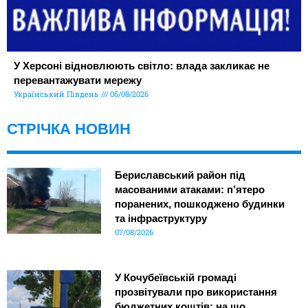
У Херсоні відновлюють світло: влада закликає не
перевантажувати мережу
Український Південь
06/08/2026
СТРІЧКА НОВИН
Бериславський район під
масованими атаками: п’ятеро
поранених, пошкоджено будинки
та інфраструктуру
07/08/2026
У Кочубеївській громаді
прозвітували про використання
бюджетних коштів: на що