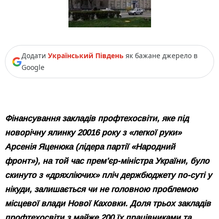
Додати
Український Південь
як бажане джерело в
Google
Фінансування закладів профтехосвіти, яке під
новорічну ялинку 20016 року з «легкої руки»
Арсенія Яценюка (лідера партії «Народний
фронт»), на той час прем’єр-міністра України, було
скинуто з «дряхліючих» пліч держбюджету по-суті у
нікуди, залишається чи не головною проблемою
місцевої влади Нової Каховки. Доля трьох закладів
профтехосвіти з майже 200 їх працівниками та