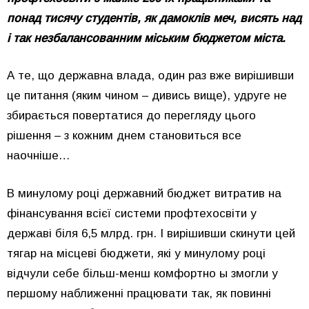
понад тисячу студентів, як дамоклів меч, висять над
і так незбалансованним міським бюджетом міста.
А те, що державна влада, один раз вже вирішивши
це питання (яким чином – дивись вище), удруге не
збирається повертатися до перегляду цього
рішення – з кожним днем становиться все
наочніше…
В минулому році державний бюджет витратив на
фінансування всієї системи профтехосвіти у
державі біля 6,5 млрд. грн. І вирішивши скинути цей
тягар на місцеві бюджети, які у минулому році
відчули себе більш-менш комфортно ы змогли у
першому наближенні працювати так, як повинні