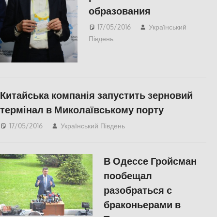
образования
17/05/2016
Український
Південь
ПОЛІТИКА
,
СУСПІЛЬСТВО
Китайська компанія запустить зерновий
термінал в Миколаївському порту
17/05/2016
Український Південь
ЕКОНОМІКА
,
СУСПІЛЬСТВО
В Одессе Гройсман
пообещал
разобраться с
браконьерами в