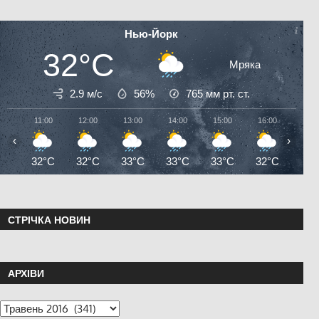
Нью-Йорк
32°C
Мряка
2.9 м/с
56%
765
мм рт. ст.
11:00
12:00
13:00
14:00
15:00
16:00
17:0
‹
›
32°C
32°C
33°C
33°C
33°C
32°C
32°
СТРІЧКА НОВИН
АРХІВИ