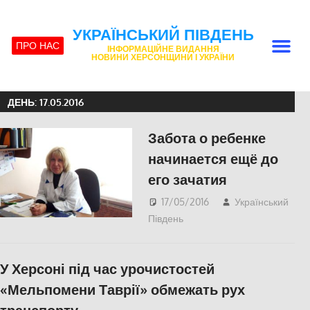
УКРАЇНСЬКИЙ ПІВДЕНЬ
ПРО НАС
ІНФОРМАЦІЙНЕ ВИДАННЯ
НОВИНИ ХЕРСОНЩИНИ І УКРАЇНИ
ДЕНЬ:
17.05.2016
Забота о ребенке
начинается ещё до
его зачатия
17/05/2016
Український
Південь
IНТЕРВ'Ю
,
СУСПІЛЬСТВО
У Херсоні під час урочистостей
«Мельпомени Таврії» обмежать рух