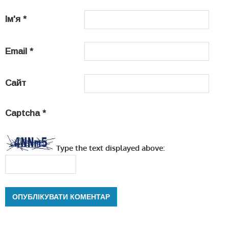
Ім'я
*
Email
*
Сайт
Captcha
*
Type the text displayed above: