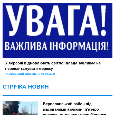
У Херсоні відновлюють світло: влада закликає не
перевантажувати мережу
Український Південь
06/08/2026
СТРІЧКА НОВИН
Бериславський район під
масованими атаками: п’ятеро
поранених, пошкоджено будинки