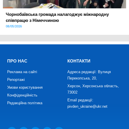
Чорнобаївська громада налагоджує міжнародну
співпрацю з Німеччиною
08/05/2026
ПРО НАС
КОНТАКТИ
Реклама на сайті
Адреса редакції: Вулиця
Перекопська, 20,
Репортажі
Херсон, Херсонська область,
Умови користування
73002
Конфіденційність
Email редакції:
Редакційна політика
pivden_ukraine@ukr.net