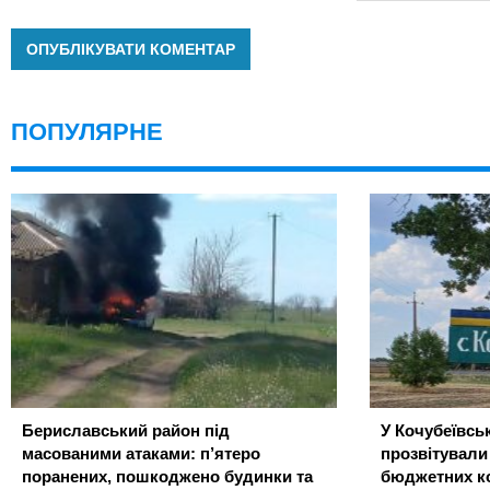
ПОПУЛЯРНЕ
Бериславський район під
У Кочубеївськ
масованими атаками: п’ятеро
прозвітували
поранених, пошкоджено будинки та
бюджетних ко