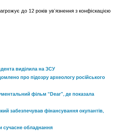
грожує до 12 років ув’язнення з конфіскацією
идента виділила на ЗСУ
домлено про підозру археологу російського
ментальний фільм “Dear”, де показала
який забезпечував фінансування окупантів,
и сучасне обладнання