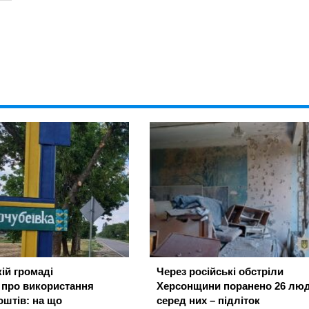
ій громаді
Через російські обстріли
 про використання
Херсонщини поранено 26 люд
штів: на що
серед них – підліток