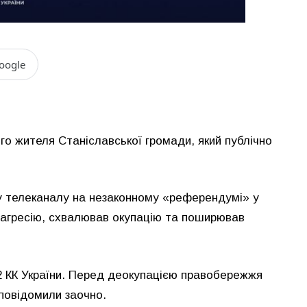
oogle
ого жителя Станіславської громади, який публічно
ому телеканалу на незаконному «референдумі» у
у агресію, схвалював окупацію та поширював
436-2 КК України. Перед деокупацією правобережжя
 повідомили заочно.