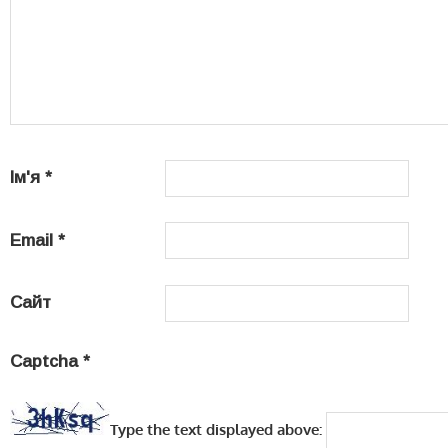
Ім'я
*
Email
*
Сайт
Captcha
*
Type the text displayed above: