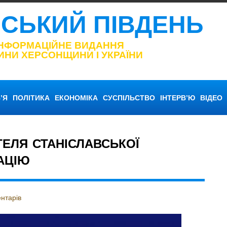
НСЬКИЙ ПІВДЕНЬ
ІНФОРМАЦІЙНЕ ВИДАННЯ
ИНИ ХЕРСОНЩИНИ І УКРАЇНИ
’Я
ПОЛІТИКА
ЕКОНОМІКА
СУСПІЛЬСТВО
ІНТЕРВ’Ю
ВІДЕО
ЕЛЯ СТАНІСЛАВСЬКОЇ
АЦІЮ
нтарів