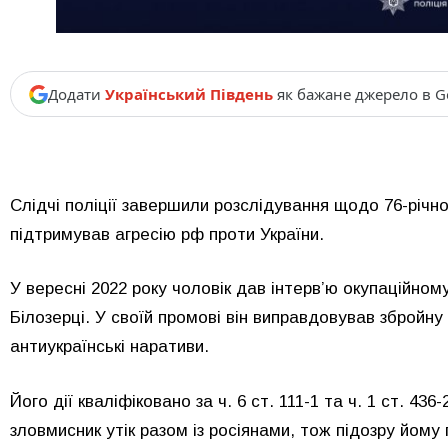
Додати
Український Південь
як бажане джерело в G
Слідчі поліції завершили розслідування щодо 76-річн
підтримував агресію рф проти України.
У вересні 2022 року чоловік дав інтерв’ю окупаційн
Білозерці. У своїй промові він виправдовував збройн
антиукраїнські наративи.
Його дії кваліфіковано за ч. 6 ст. 111-1 та ч. 1 ст. 
зловмисник утік разом із росіянами, тож підозру йому