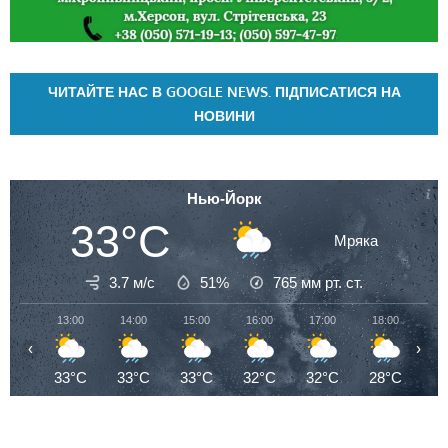
ЧИТАЙТЕ НАС В GOOGLE NEWS. ПІДПИСАТИСЯ НА
НОВИНИ
Нью-Йорк
33°C
Мряка
3.7 м/с
51%
765
мм рт. ст.
13:00
14:00
15:00
16:00
17:00
18:00
19
‹
›
33°C
33°C
33°C
32°C
32°C
28°C
2