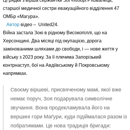
Ці рядки з вірша сержантки Зої «Кіборг» Ковалець,
старшої медичної сестри евакуаційного відділення 47
ОМБр «Магура».
Автор
відео – United24.
Війна застала Зою в рідному Високопіллі, що на
Херсонщині. Два місяці під окупацією, дорога
замінованими шляхами до свободи, і — нове життя у
війську з 2023 року. За її плечима Запорізький
контрнаступ, бої на Авдіївському й Покровському
напрямках.
Своєму віршеві, присвяченому мамі, якої вже
немає поруч, Зоя подарувала символічне
звучання. Вона продекламувала його на
вершині гори Маґури, куди підіймалася разом із
побратимами. Це нова традиція бригади: