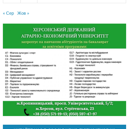
« Сер
Жов »