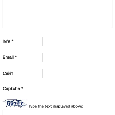
Ім'я
*
Email
*
Сайт
Captcha
*
Type the text displayed above: