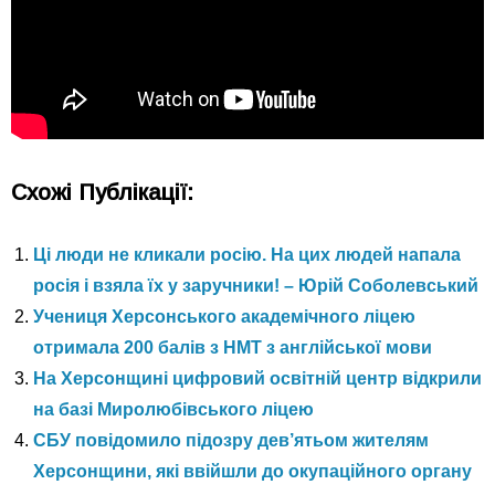
Схожі Публікації:
Ці люди не кликали росію. На цих людей напала
росія і взяла їх у заручники! – Юрій Соболевський
Учениця Херсонського академічного ліцею
отримала 200 балів з НМТ з англійської мови
На Херсонщині цифровий освітній центр відкрили
на базі Миролюбівського ліцею
СБУ повідомило підозру дев’ятьом жителям
Херсонщини, які ввійшли до окупаційного органу