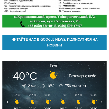
ЧИТАЙТЕ НАС В GOOGLE NEWS. ПІДПИСАТИСЯ НА
НОВИНИ
Темпі
40°C
Безхмарне небо
2 м/с
18%
756
мм рт. ст.
22:00
23:00
00:00
01:00
02:00
03:00
04
‹
›
40°C
39°C
38°C
38°C
36°C
35°C
3