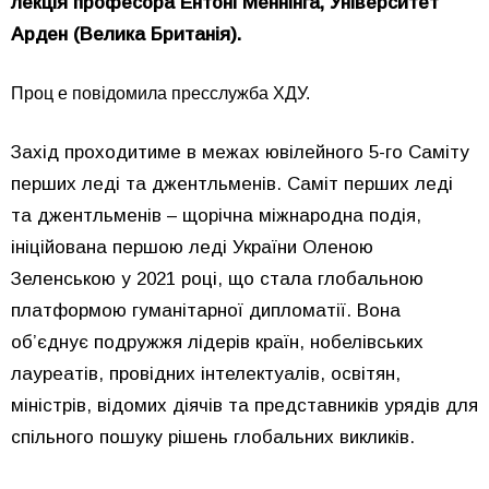
лекція професора Ентоні Меннінга, Університет
Арден (Велика Британія).
Проц е повідомила пресслужба ХДУ.
Захід проходитиме в межах ювілейного 5-го Саміту
перших леді та джентльменів. Саміт перших леді
та джентльменів – щорічна міжнародна подія,
ініційована першою леді України Оленою
Зеленською у 2021 році, що стала глобальною
платформою гуманітарної дипломатії. Вона
об’єднує подружжя лідерів країн, нобелівських
лауреатів, провідних інтелектуалів, освітян,
міністрів, відомих діячів та представників урядів для
спільного пошуку рішень глобальних викликів.