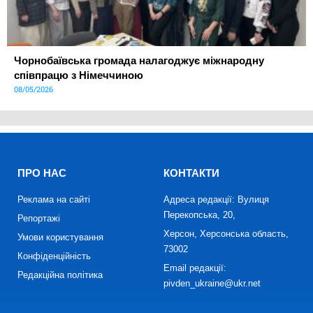
Чорнобаївська громада налагоджує міжнародну
співпрацю з Німеччиною
08/05/2026
ПРО НАС
КОНТАКТИ
Реклама на сайті
Адреса редакції: Вулиця
Перекопська, 20,
Репортажі
Херсон, Херсонська область,
Умови користування
73002
Конфіденційність
Email редакції:
Редакційна політика
pivden_ukraine@ukr.net