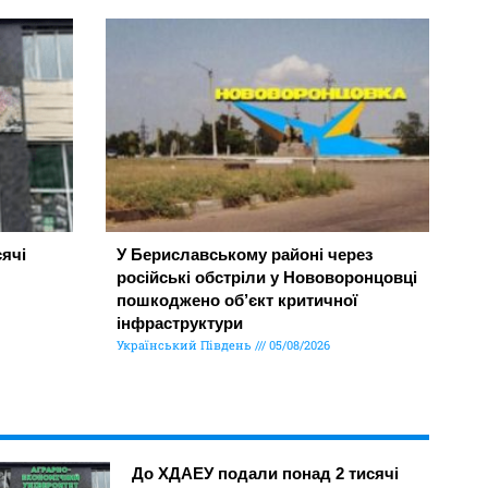
ячі
У Бериславському районі через
російські обстріли у Нововоронцовці
пошкоджено об’єкт критичної
інфраструктури
Український Південь
05/08/2026
До ХДАЕУ подали понад 2 тисячі