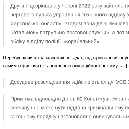
Друга підозрювана у червні 2022 року зайняла п
чергового пульта управління технічного відділ
Херсонської області». Згодом вона двічі змінюва
батальйону патрульно-постової служби», а потім
обліку відділу поліції «Корабельний».
Перебуваючи на зазначених посадах, підозрювані виконува
самим сприяючи встановленню окупаційного режиму та ф
Досудове розслідування здійснюють слідчі УСБ У
Примітка: відповідно до ст. 62 Конституції Укра
злочину і не може бути піддана кримінальному п
законному порядку і встановлено обвинувальним