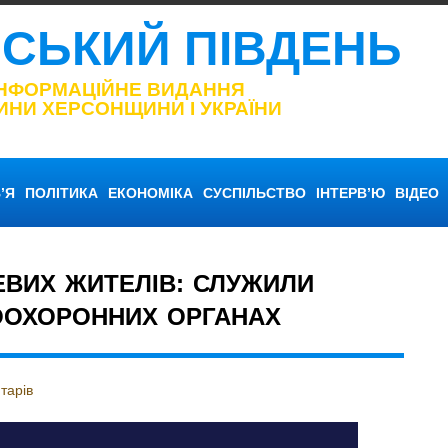
НСЬКИЙ ПІВДЕНЬ
ІНФОРМАЦІЙНЕ ВИДАННЯ
ИНИ ХЕРСОНЩИНИ І УКРАЇНИ
’Я
ПОЛІТИКА
ЕКОНОМІКА
СУСПІЛЬСТВО
ІНТЕРВ’Ю
ВІДЕО
ЕВИХ ЖИТЕЛІВ: СЛУЖИЛИ
ООХОРОННИХ ОРГАНАХ
тарів