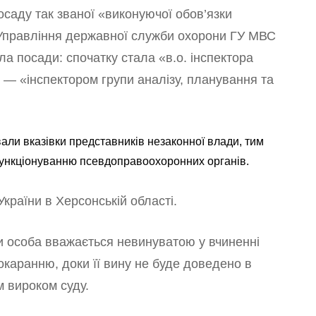
осаду так званої «виконуючої обов’язки
у Управління державної служби охорони ГУ МВС
ла посади: спочатку стала «в.о. інспектора
 — «інспектором групи аналізу, планування та
ли вказівки представників незаконної влади, тим
ункціонуванню псевдоправоохоронних органів.
країни в Херсонській області.
їни особа вважається невинуватою у вчиненні
окаранню, доки її вину не буде доведено в
 вироком суду.