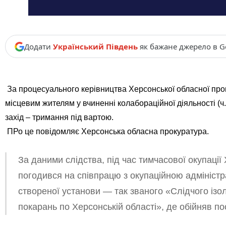
Додати
Український Південь
як бажане джерело в G
За процесуального керівництва Херсонської обласної про
місцевим жителям у вчиненні колабораційної діяльності (ч. 
захід – тримання під вартою.
ПРо це повідомляє Херсонська обласна прокуратура.
За даними слідства, під час тимчасової окупаці
погодився на співпрацю з окупаційною адмініст
створеної установи — так званого «Слідчого із
покарань по Херсонській області», де обійняв п