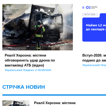
Реалії Херсона: містяни
Вступ-2026: м
обговорюють удар дрона по
подано до за
вантажівці АТБ (відео)
Український Пів
Український Південь
05/08/2026
СТРІЧКА НОВИН
Реалії Херсона: містяни