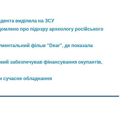
идента виділила на ЗСУ
домлено про підозру археологу російського
ментальний фільм “Dear”, де показала
який забезпечував фінансування окупантів,
и сучасне обладнання