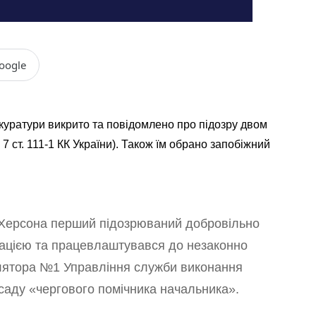
oogle
куратури викрито та повідомлено про підозру двом
7 ст. 111-1 КК України). Також їм обрано запобіжний
ї Херсона перший підозрюваний добровільно
рацією та працевлаштувався до незаконно
олятора №1 Управління служби виконання
осаду «чергового помічника начальника».