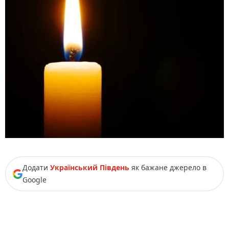
Додати
Український Південь
як бажане джерело в
Google