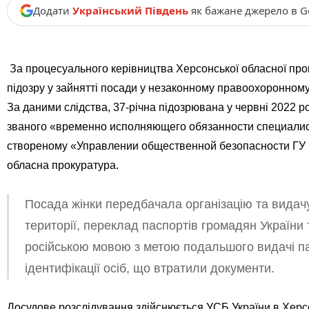
Додати
Український Південь
як бажане джерело в G
За процесуального керівництва Херсонської обласної про
підозру у зайнятті посади у незаконному правоохоронному ор
За даними слідства, 37-річна підозрювана у червні 2022 р
званого «временно исполняющего обязанности специалис
створеному «Управлении общественной безопасности ГУ 
обласна прокуратура.
Посада жінки передбачала організацію та видач
території, переклад паспортів громадян України 
російською мовою з метою подальшого видачі п
ідентифікації осіб, що втратили документи.
Досудове розслідування здійснюється УСБ України в Херсо