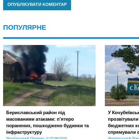
ПОПУЛЯРНЕ
Бериславський район під
У Кочубеївськ
масованими атаками: п’ятеро
прозвітували
поранених, пошкоджено будинки та
бюджетних ко
інфраструктуру
спрямували 
Український Південь
07/08/2026
Український Пів