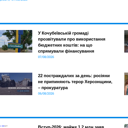
У Кочубеївській громаді
прозвітували про використання
бюджетних коштів: на що
спрямували фінансування
07/08/2026
22 постраждалих за день: росіяни
не припиняють терор Херсонщини,
– прокуратура
06/08/2026
Вступ-2026: майже 1,2 млн заяв