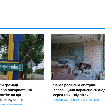
ій громаді
Через російські обстріли
 про використання
Херсонщини поранено 26 люд
штів: на що
серед них – підліток
фінансування
Український Південь
07/08/2026
день
07/08/2026