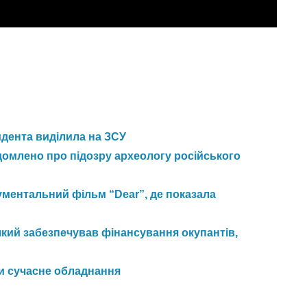
идента виділила на ЗСУ
домлено про підозру археологу російського
ментальний фільм “Dear”, де показала
який забезпечував фінансування окупантів,
и сучасне обладнання