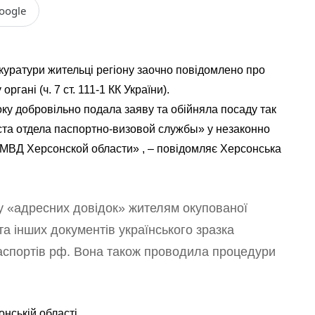
oogle
куратури жительці регіону заочно повідомлено про
гані (ч. 7 ст. 111-1 КК України).
оку добровільно подала заяву та обійняла посаду так
та отдела паспортно-визовой службы» у незаконно
МВД Херсонской области» , – повідомляє Херсонська
у «адресних довідок» жителям окупованої
та інших документів українського зразка
аспортів рф. Вона також проводила процедури
нській області.