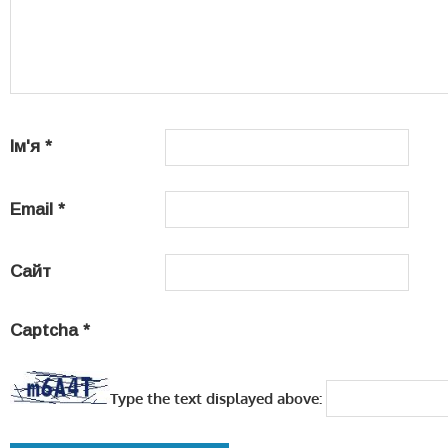
Ім'я
*
Email
*
Сайт
Captcha
*
Type the text displayed above: