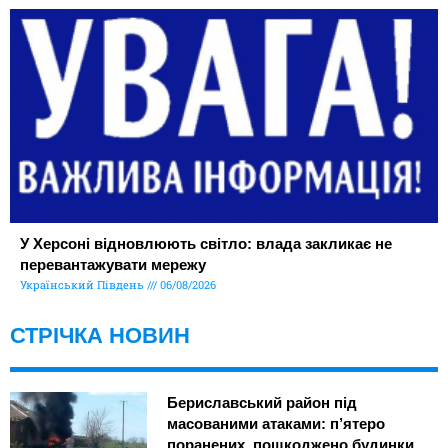
У Херсоні відновлюють світло: влада закликає не
перевантажувати мережу
Український Південь
06/08/2026
СТРІЧКА НОВИН
Бериславський район під
масованими атаками: п’ятеро
поранених, пошкоджено будинки