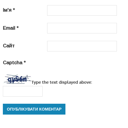
Ім'я
*
Email
*
Сайт
Captcha
*
Type the text displayed above: