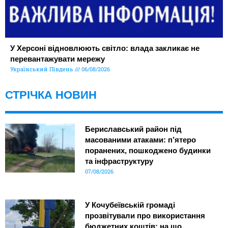
У Херсоні відновлюють світло: влада закликає не
перевантажувати мережу
Український Південь
06/08/2026
СТРІЧКА НОВИН
Бериславський район під
масованими атаками: п’ятеро
поранених, пошкоджено будинки
та інфраструктуру
07/08/2026
У Кочубеївській громаді
прозвітували про використання
бюджетних коштів: на що