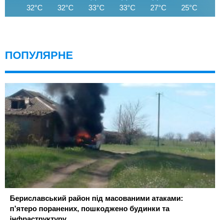
32°C
32°C
33°C
33°C
27°C
25°C
2
ПОПУЛЯРНЕ
Бериславський район під масованими атаками:
п’ятеро поранених, пошкоджено будинки та
інфраструктуру