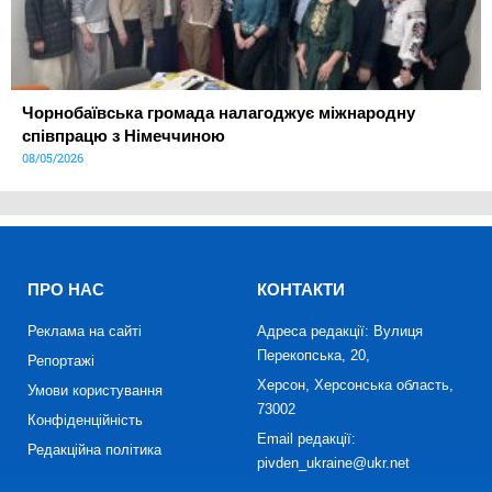
Чорнобаївська громада налагоджує міжнародну
співпрацю з Німеччиною
08/05/2026
ПРО НАС
КОНТАКТИ
Реклама на сайті
Адреса редакції: Вулиця
Перекопська, 20,
Репортажі
Херсон, Херсонська область,
Умови користування
73002
Конфіденційність
Email редакції:
Редакційна політика
pivden_ukraine@ukr.net