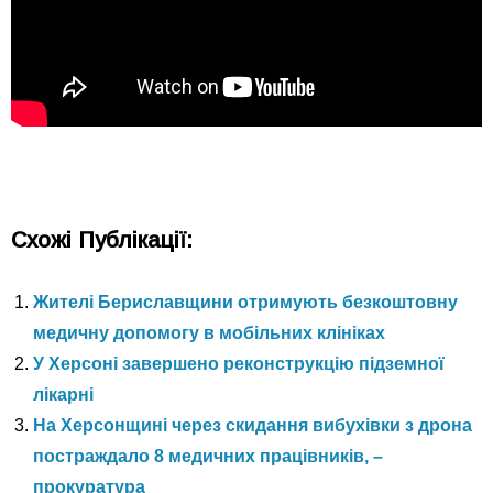
Схожі Публікації:
Жителі Бериславщини отримують безкоштовну
медичну допомогу в мобільних клініках
У Херсоні завершено реконструкцію підземної
лікарні
На Херсонщині через скидання вибухівки з дрона
постраждало 8 медичних працівників, –
прокуратура