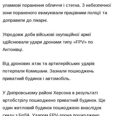
уламкові поранення обличчя і стегна. З небезпечної
зони пораненого евакуювали працівники поліції та
доправили до лікарні.
Упродовж доби військові окупаційної армії
здійснювали удари дронами типу «FPV» по
Антонівці.
Від дронових атак та артилерійських ударів
потерпали Комишани. Зазнали пошкоджень
приватний будинок і автомобіль.
У Дніпровському районі Херсона в результаті
артобстрілу пошкоджено приватний будинок. Ще
один житловий будинок пошкоджено внаслідок
скиду з БпЛА. Ударом FPV-дрона пошкоджено