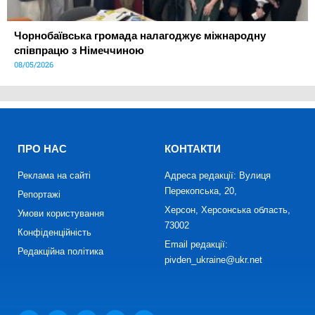
Чорнобаївська громада налагоджує міжнародну
співпрацю з Німеччиною
08/05/2026
ПРО НАС
КОНТАКТИ
Реклама на сайті
Адреса редакції: Вулиця
Перекопська, 20,
Репортажі
Херсон, Херсонська область,
Умови користування
73002
Конфіденційність
Email редакції:
Редакційна політика
pivden_ukraine@ukr.net