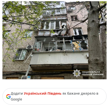
Додати
Український Південь
як бажане джерело в
Google