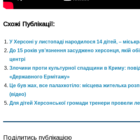
Схожі Публікації:
У Херсоні у листопаді народилося 14 дітей, – міськ
До 15 років ув’язнення засуджено херсонця, якій о
центрі
Злочини проти культурної спадщини в Криму: пові
«Державного Ермітажу»
Це був жах, все палахкотіло: місцева жителька ро
(відео)
Для дітей Херсонської громади тренери провели ле
Поділитись публікацією