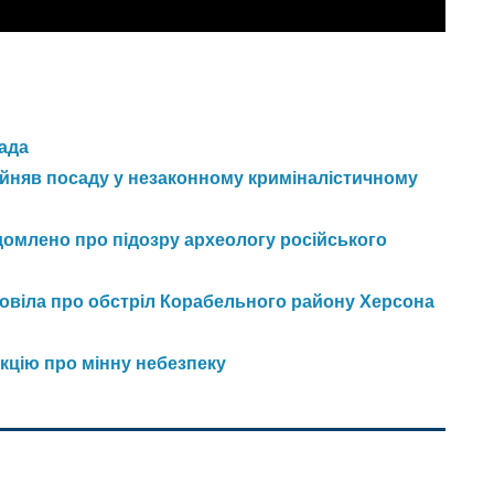
рада
бійняв посаду у незаконному криміналістичному
домлено про підозру археологу російського
зповіла про обстріл Корабельного району Херсона
кцію про мінну небезпеку