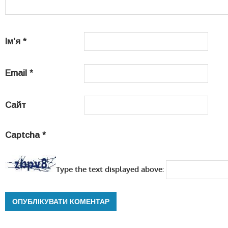
Ім'я
*
Email
*
Сайт
Captcha
*
Type the text displayed above: