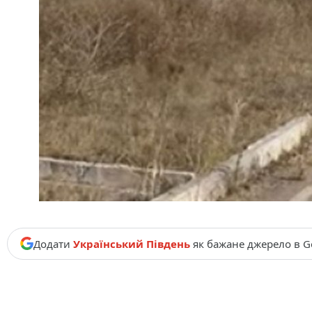
Додати
Український Південь
як бажане джерело в G