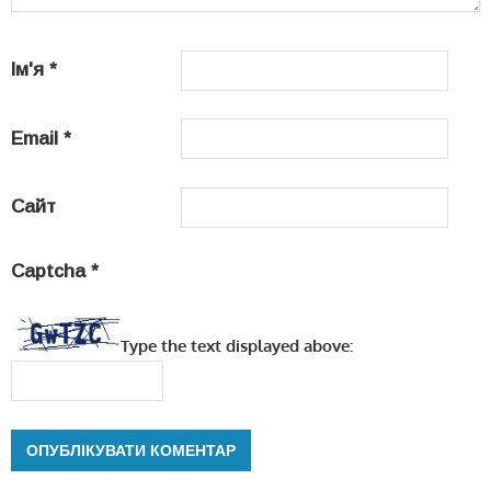
Ім'я
*
Email
*
Сайт
Captcha
*
Type the text displayed above: