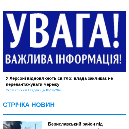
У Херсоні відновлюють світло: влада закликає не
перевантажувати мережу
Український Південь
06/08/2026
СТРІЧКА НОВИН
Бериславський район під