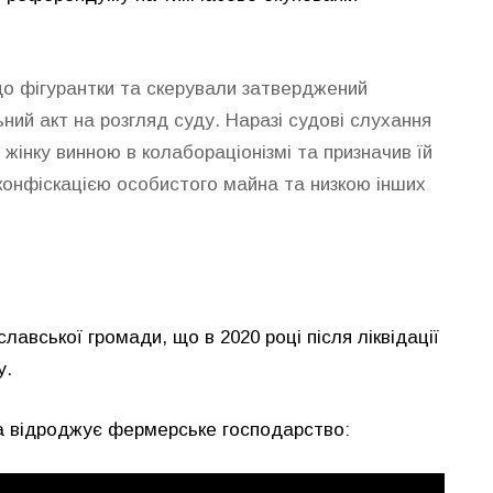
до фігурантки та скерували затверджений
й акт на розгляд суду. Наразі судові слухання
жінку винною в колабораціонізмі та призначив їй
 конфіскацією особистого майна та низкою інших
авської громади, що в 2020 році після ліквідації
у.
ка відроджує фермерське господарство: