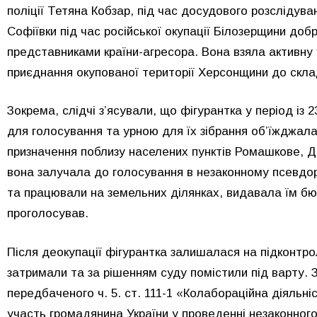
поліції Тетяна Кобзар, під час досудового розслідув
Софіївки під час російської окупації Білозерщини до
представниками країни-агресора. Вона взяла активн
приєднання окупованої території Херсонщини до склад
Зокрема, слідчі з’ясували, що фігурантка у період із 
для голосування та урною для їх зібрання об’їжджала
призначення поблизу населених пунктів Ромашкове, Д
вона залучала до голосування в незаконному псевдор
та працювали на земельних ділянках, видавала їм бюл
проголосував.
Після деокупації фігурантка залишалася на підконтрол
затримали та за рішенням суду помістили під варту. 
передбаченого ч. 5. ст. 111-1 «Колабораційна діяльні
участь громадянина України у проведенні незаконно