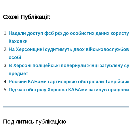
Схожі Публікації:
Надали доступ фсб рф до особистих даних користув
Каховки
На Херсонщині судитимуть двох військовослужбовц
особі
В Херсоні поліцейські повернули жінці загублену су
предмет
Росіяни КАБами і артилерією обстріляли Таврійськи
Під час обстрілу Херсона КАБАми загинув працівни
Поділитись публікацією