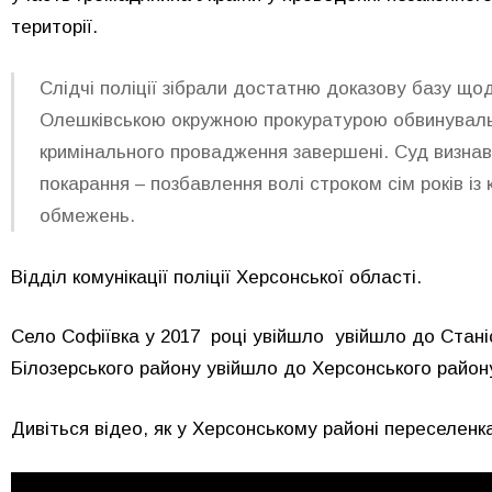
території.
Слідчі поліції зібрали достатню доказову базу що
Олешківською окружною прокуратурою обвинувальни
кримінального провадження завершені. Суд визнав 
покарання – позбавлення волі строком сім років із
обмежень.
Відділ комунікації поліції Херсонської області.
Село Софіївка у 2017 році увійшло увійшло до Станісл
Білозерського району увійшло до Херсонського район
Дивіться відео, як у Херсонському районі переселен