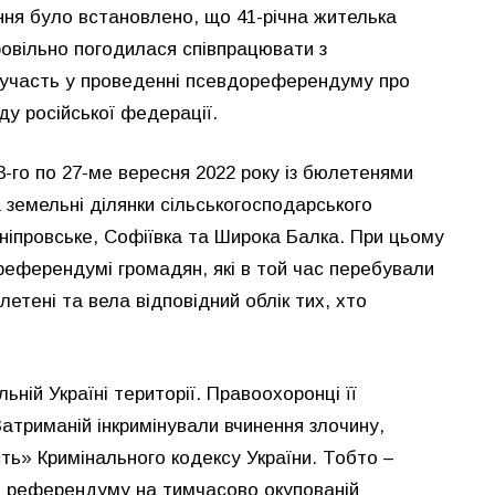
ання було встановлено, що 41-річна жителька
бровільно погодилася співпрацювати з
у участь у проведенні псевдореферендуму про
у російської федерації.
23-го по 27-ме вересня 2022 року із бюлетенями
 земельні ділянки сільськогосподарського
ніпровське, Софіївка та Широка Балка. При цьому
еферендумі громадян, які в той час перебували
етені та вела відповідний облік тих, хто
ьній Україні території. Правоохоронці її
Затриманій інкримінували вчинення злочину,
сть» Кримінального кодексу України. Тобто –
го референдуму на тимчасово окупованій