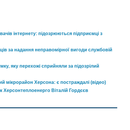
ачів інтернету: підозрюються підприємці з
ів за надання неправомірної вигоди службовій
мку, яку перехожі сприйняли за підозрілий
й мікрорайон Херсона: є постраждалі (відео)
к Херсонтеплоенерго Віталій Гордєєв