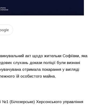
oogle
обвинувальний акт щодо жительки Софіївки, яка
удових слухань докази поліції були визнані
увачувана отримала покарання у вигляді
лежного їй особистого майна.
ії №1 (Білозерське) Херсонського управління