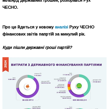
мільярд державних грошей, розібрався Рух
ЧЕСНО.
Про це йдеться у новому
аналізі
Руху ЧЕСНО
фінансових звітів папртій за минулий рік.
Куди пішли державні гроші партій?