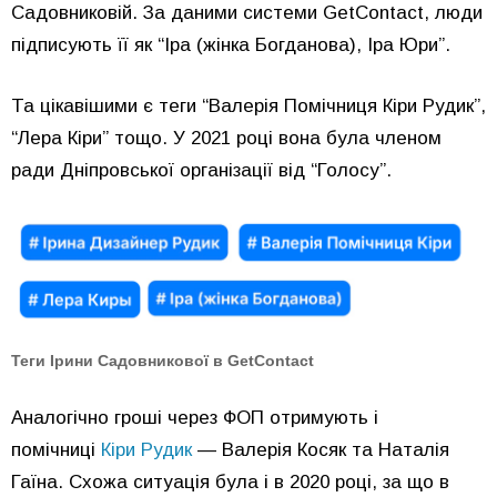
Садовниковій. За даними системи GetContact, люди
підписують її як “Іра (жінка Богданова), Іра Юри”.
Та цікавішими є теги “Валерія Помічниця Кіри Рудик”,
“Лера Кіри” тощо. У 2021 році вона була членом
ради Дніпровської організації від “Голосу”.
Теги Ірини Садовникової в GetContact
Аналогічно гроші через ФОП отримують і
помічниці
Кіри Рудик
— Валерія Косяк та Наталія
Гаїна. Схожа ситуація була і в 2020 році, за що в