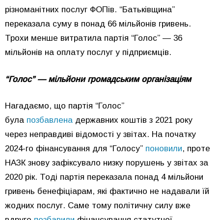
різноманітних послуг ФОПів. “Батьківщина”
переказала суму в понад 66 мільйонів гривень.
Трохи менше витратила партія “Голос” — 36
мільйонів на оплату послуг у підприємців.
“Голос” — мільйони громадським організаціям
Нагадаємо, що партія “Голос”
була
позбавлена
державних коштів з 2021 року
через неправдиві відомості у звітах. На початку
2024-го фінансування для “Голосу”
поновили
, проте
НАЗК знову зафіксувало низку порушень у звітах за
2020 рік. Тоді партія переказала понад 4 мільйони
гривень бенефіціарам, які фактично не надавали їй
жодних послуг. Саме тому політичну силу вже
вдруге
позбавили
фінансування статутної