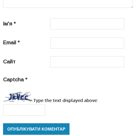
Ім'я
*
Email
*
Сайт
Captcha
*
Type the text displayed above: