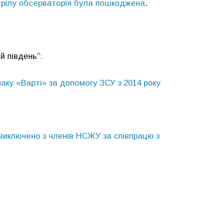
стрілу обсерваторія була пошкоджена
.
й південь”:
аку «Варті» за допомогу ЗСУ з 2014 року
виключено з членів НСЖУ за співпрацю з