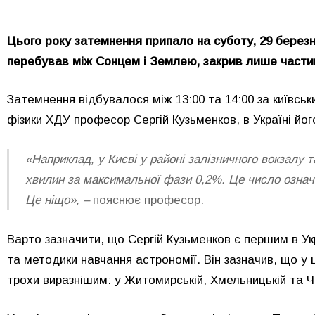
Цього року затемнення припало на суботу, 29 березн
перебував між Сонцем і Землею, закрив лише части
Затемнення відбувалося між 13:00 та 14:00 за київськ
фізики ХДУ професор Сергій Кузьменков, в Україні йо
«Наприклад, у Києві у районі залізничного вокзалу
хвилин за максимальної фази 0,2%. Це число означа
Це ніщо», –
пояснює професор.
Варто зазначити, що Сергій
Кузьменков
є першим в Укр
та методики навчання астрономії.
Він зазначив, що у
ц
трохи виразнішим: у Житомирській, Хмельницькій та Ч