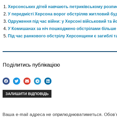
Херсонських дітей навчають петриківському розп
У передмісті Херсона ворог обстріляв житловий буд
Одруження під час війни: у Херсоні військовий та
У Комишанах за ніч пошкоджено обстрілами більше 
Під час ранкового обстрілу Херсонщини є загиблі т
Поділитись публікацією
ЗАЛИШИТИ ВІДПОВІДЬ
Ваша e-mail адреса не оприлюднюватиметься.
Обов’