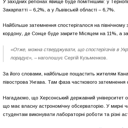
У західних регіонах явище буде помітнішим: у Терноп
Закарпатті – 6,2%, а у Львівській області – 6,7%.
Найбільше затемнення спостерігалося на північному з
кордону, де Сонце буде закрите Місяцем на 11%, а за
«Отже, можна стверджувати, що спостерігачів в Укр
порадує», –
наголошує Сергій Кузьменков.
За його словами, найбільше пощастить жителям Кана
півострова
Унгава
. Там фаза часткового затемнення
Нагадаємо, що Херсонський державний університет оди
що має власну астрономічну обсерваторію.
У мирні 
студентам виконувати лабораторні роботи та різні а