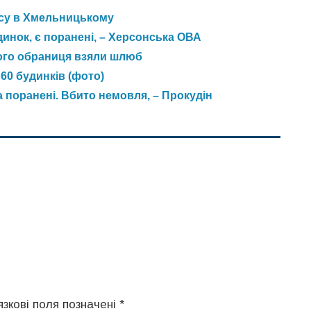
ису в Хмельницькому
инок, є поранені, – Херсонська ОВА
 його обраниця взяли шлюб
60 будинків (фото)
а поранені. Вбито немовля, – Прокудін
язкові поля позначені
*