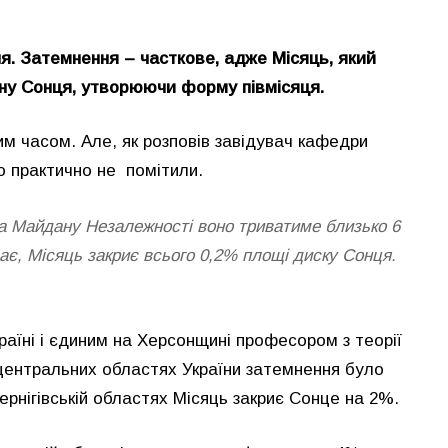
я. Затемнення – часткове, адже Місяць, який
ну Сонця, утворюючи форму півмісяця.
им часом. Але, як розповів завідувач кафедри
го практично не помітили.
 та Майдану Незалежності воно триватиме близько 6
є, Місяць закриє всього 0,2% площі диску Сонця.
аїні і єдиним на Херсонщині професором з теорії
ентральних областях України затемнення було
ернігівській областях Місяць закриє Сонце на 2%.