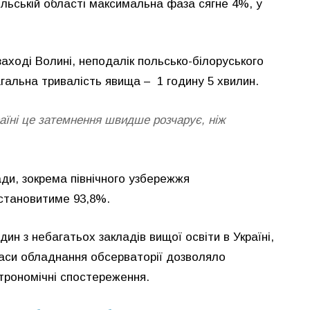
ільській області максимальна фаза сягне 4%, у
аході Волині, неподалік польсько-білоруського
гальна тривалість явища – 1 годину 5 хвилин.
аїні це затемнення швидше розчарує, ніж
ди, зокрема північного узбережжя
 становитиме 93,8%.
н з небагатьох закладів вищої освіти в Україні,
часи
обладнання обсерваторії дозволяло
строномічні спостереження.