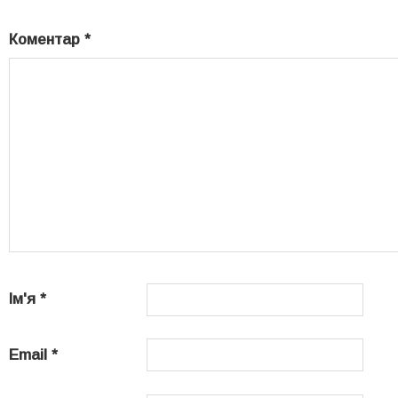
Коментар
*
Ім'я
*
Email
*