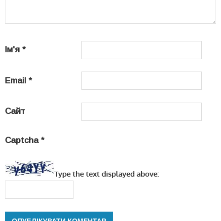
Ім'я
*
Email
*
Сайт
Captcha
*
Type the text displayed above: