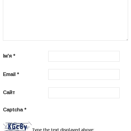
Ім'я
*
Email
*
Сайт
Captcha
*
Type the text displayed above: