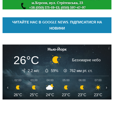
ЧИТАЙТЕ НАС В GOOGLE NEWS. ПІДПИСАТИСЯ НА
НОВИНИ
Нью-Йорк
26°C
Безхмарне небо
2.2 м/с
59%
762
мм рт. ст.
02:00
03:00
04:00
05:00
06:00
07:00
08
‹
›
26°C
25°C
24°C
23°C
23°C
23°C
2