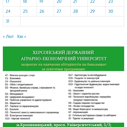
17
18
19
20
21
22
23
24
25
26
27
28
29
30
31
« Лют
Кві »