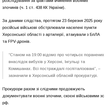
розслідування за фактами вчинення воєнних
злочинів (ч. 1 ст. 438 КК України).
За даними слідства, протягом 23 березня 2025 року
російські військові обстрілювали населені пункти
Херсонської області з артилерії, атакували з БпЛА
та FPV-дронів.
“Станом на 19:00 відомо про чотирьох поранених
внаслідок вибухів у Херсоні, Інгульці та
Комишанах. Всі постраждалі госпіталізовані”, –
зазначили в Херсонській обласній прокуратурі.
Прокурори разом зі слідчими продовжують
документувати воєнні злочини, скоєні військовими зс
рф.