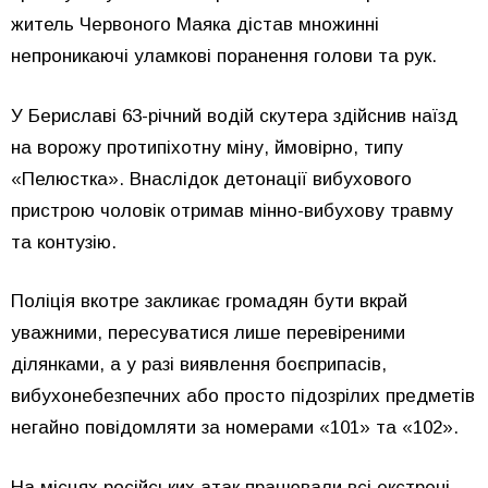
житель Червоного Маяка дістав множинні
непроникаючі уламкові поранення голови та рук.
У Бериславі 63-річний водій скутера здійснив наїзд
на ворожу протипіхотну міну, ймовірно, типу
«Пелюстка». Внаслідок детонації вибухового
пристрою чоловік отримав мінно-вибухову травму
та контузію.
Поліція вкотре закликає громадян бути вкрай
уважними, пересуватися лише перевіреними
ділянками, а у разі виявлення боєприпасів,
вибухонебезпечних або просто підозрілих предметів
негайно повідомляти за номерами «101» та «102».
На місцях російських атак працювали всі екстрені