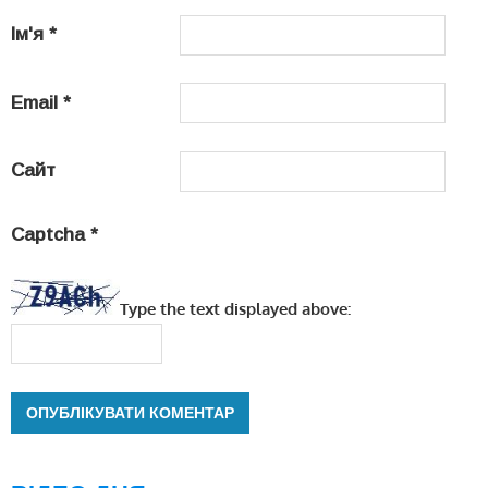
Ім'я
*
Email
*
Сайт
Captcha
*
Type the text displayed above: