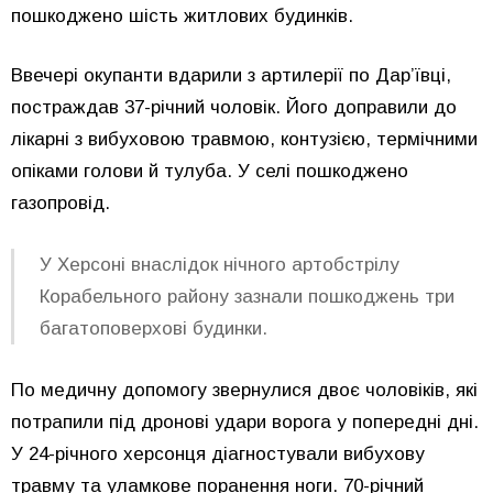
пошкоджено шість житлових будинків.
Ввечері окупанти вдарили з артилерії по Дар’ївці,
постраждав 37-річний чоловік. Його доправили до
лікарні з вибуховою травмою, контузією, термічними
опіками голови й тулуба. У селі пошкоджено
газопровід.
У Херсоні внаслідок нічного артобстрілу
Корабельного району зазнали пошкоджень три
багатоповерхові будинки.
По медичну допомогу звернулися двоє чоловіків, які
потрапили під дронові удари ворога у попередні дні.
У 24-річного херсонця діагностували вибухову
травму та уламкове поранення ноги. 70-річний